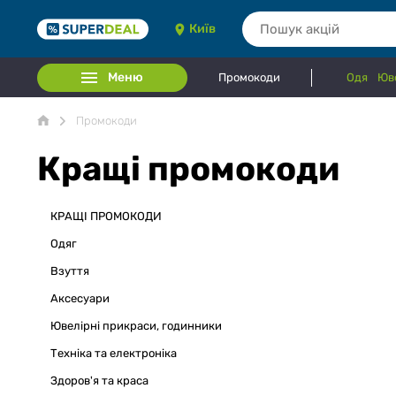
Київ
Меню
Промокоди
Одяг
Юве
Промокоди
Кращі промокоди
КРАЩІ ПРОМОКОДИ
Одяг
Взуття
Аксесуари
Ювелірні прикраси, годинники
Техніка та електроніка
Здоров'я та краса