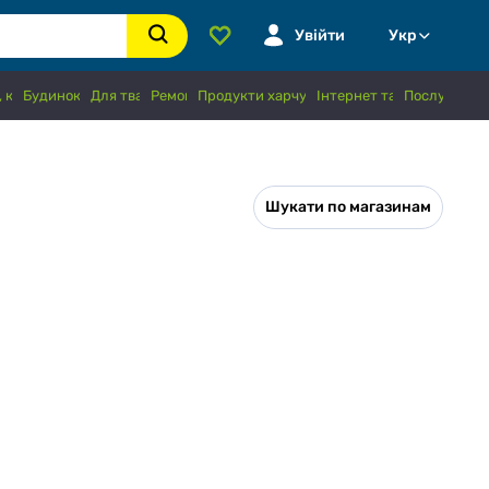
Увійти
Укр
 книги, хобі
Будинок і сад
Для тварин
Ремонт
Продукти харчування і напої
Інтернет та зв'язок
Послуги
Шукати по магазинам