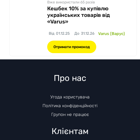
Вже використали 65
разів
Кешбек 10% за купівлю
українських товарів від
«Varus»
Від
01.12.25
До
31.12.26
Varus (Варус)
Отримати промокод
Про нас
Угода користувача
Політика конфіденційності
Групон не працює
Клієнтам