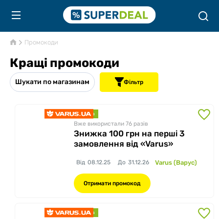
Промокоди
Кращі промокоди
Шукати по магазинам
Фільтр
знижка
Вже використали 76
разів
Знижка 100 грн на перші 3
замовлення від «Varus»
Від
08.12.25
До
31.12.26
Varus (Варус)
Отримати промокод
знижка