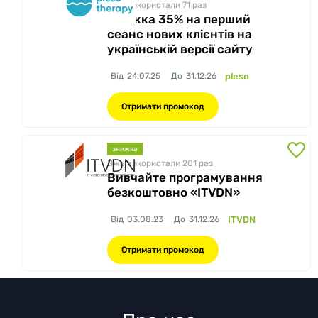
Вже використали 71
раз
Знижка 35% на перший
сеанс нових клієнтів на
українській версії сайту
Від
24.07.25
До
31.12.26
pleso
Отримати промокод
знижка
Вже використали 201
раз
Вивчайте програмування
безкоштовно «ITVDN»
Від
03.08.23
До
31.12.26
ITVDN
Отримати промокод