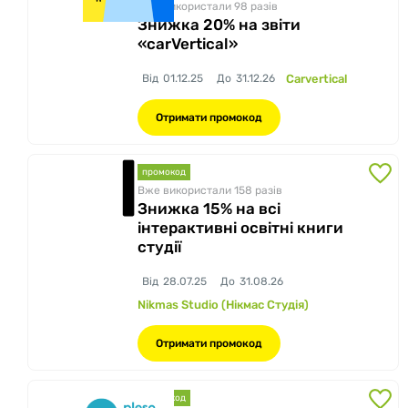
Вже використали 98
разів
Знижка 20% на звіти
«carVertical»
Від
01.12.25
До
31.12.26
Carvertical
Отримати промокод
промокод
Вже використали 158
разів
Знижка 15% на всі
інтерактивні освітні книги
студії
Від
28.07.25
До
31.08.26
Nikmas Studio (Нікмас Студія)
Отримати промокод
промокод