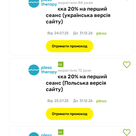
Вже використали 88
разів
Знижка 20% на перший
сеанс (українська версія
сайту)
Від
24.07.25
До
31.12.26
pleso
Отримати промокод
промокод
Вже використали 72
рази
Знижка 20% на перший
сеанс (Польська версія
сайту)
Від
25.07.25
До
31.12.26
pleso
Отримати промокод
промокод