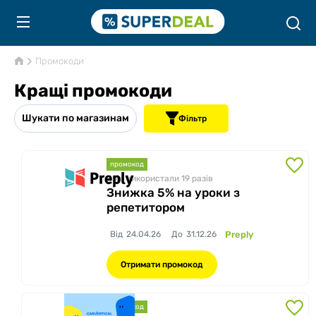
Промокоди
Кращі промокоди
Шукати по магазинам
Фільтр
промокод
Вже використали 19
разів
Знижка 5% на уроки з
репетитором
Від
24.04.26
До
31.12.26
Preply
Отримати промокод
промокод