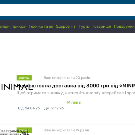
лірні прикраси, годинники
Техніка та електроніка
Здоров'я та краса
Туризм
Товари для дітей
Подарунки,
Вже використали 20
разів
знижка
Безкоштовна доставка від 3000 грн від «MIN
Щоб отримати знижку, натисніть кнопку «перейти» і зробіт
Minimal
Від
24.04.26
До
31.12.26
Вже використали 19
разів
знижка