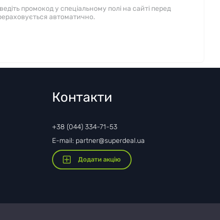
діть промокод у спеціальному полі на сайті перед
рераховується автоматично.
Контакти
+38 (044) 334-71-53
E-mail: partner@superdeal.ua
Додати акцію