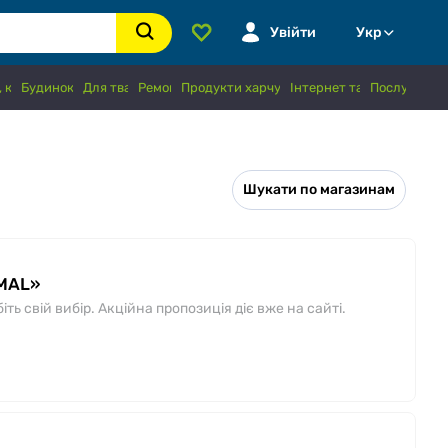
Увійти
Укр
 книги, хобі
Будинок і сад
Для тварин
Ремонт
Продукти харчування і напої
Інтернет та зв'язок
Послуги
Шукати по магазинам
IMAL»
ь свій вибір. Акційна пропозиція діє вже на сайті.