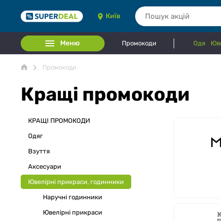
Київ
Меню
Промокоди
Одяг
Юве
Промокоди
Кращі промокоди
КРАЩІ ПРОМОКОДИ
Одяг
Взуття
Аксесуари
Ювелірні прикраси, годинники
Наручні годинники
Ювелірні прикраси