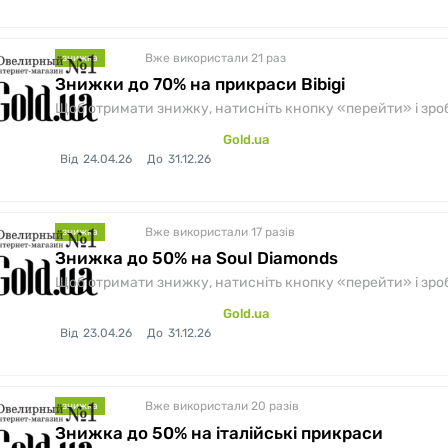
Вже використали 21
раз
знижка
Знижки до 70% на прикраси Bibigi
Щоб отримати знижку, натисніть кнопку «перейти» і зробіт
Gold.ua
Від
24.04.26
До
31.12.26
Вже використали 17
разів
знижка
Знижка до 50% на Soul Diamonds
Щоб отримати знижку, натисніть кнопку «перейти» і зробіт
Gold.ua
Від
23.04.26
До
31.12.26
Вже використали 20
разів
знижка
Знижка до 50% на італійські прикраси