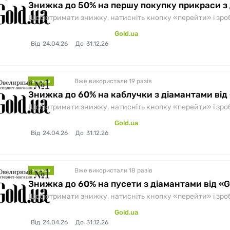
Знижка до 50% на першу покупку прикраси з
Щоб отримати знижку, натисніть кнопку «перейти» і зробіт
Gold.ua
Від
24.04.26
До
31.12.26
Вже використали 19
разів
знижка
Знижка до 60% на каблучки з діамантами від 
Щоб отримати знижку, натисніть кнопку «перейти» і зробіт
Gold.ua
Від
24.04.26
До
31.12.26
Вже використали 18
разів
знижка
Знижка до 60% на пусети з діамантами від «G
Щоб отримати знижку, натисніть кнопку «перейти» і зробіт
Gold.ua
Від
24.04.26
До
31.12.26