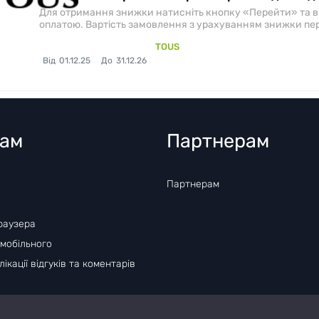
Для отримання знижки натисніть кнопку «Перейти» та вве
оплатою. Вартість замовлення з урахуванням знижки пе
TOUS
Від
01.12.25
До
31.12.26
там
Партнерам
Партнерам
раузера
 мобільного
ікації відгуків та коментарів