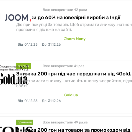
Вже використали 42
рази
знижка
Знижки до 60% на ювелірні вироби з Індії
Діє при покупці 3х товарів. Щоб отримати знижку, натисні
пропозиція діє вже на сайті.
Joom Many
Від
01.12.25
До
31.12.26
Вже використали 41
раз
знижка
Знижка 200 грн під час передплати від «Gold
Щоб отримати знижку, натисніть кнопку «перейти», підпиші
сайті.
Gold.ua
Від
01.12.25
До
31.12.26
Вже використали 49
разів
промокод
Знижка 200 грн на товари за промокодом від