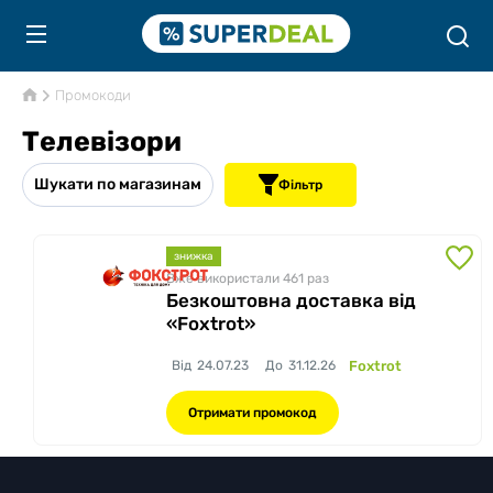
Промокоди
Телевізори
Шукати по магазинам
Фільтр
знижка
Вже використали 461
раз
Безкоштовна доставка від
«Foxtrot»
Від
24.07.23
До
31.12.26
Foxtrot
Отримати промокод