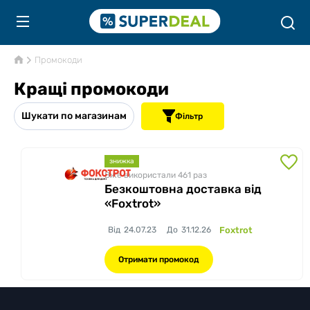
Промокоди
Кращі промокоди
Шукати по магазинам
Фільтр
знижка
Вже використали 461
раз
Безкоштовна доставка від
«Foxtrot»
Від
24.07.23
До
31.12.26
Foxtrot
Отримати промокод