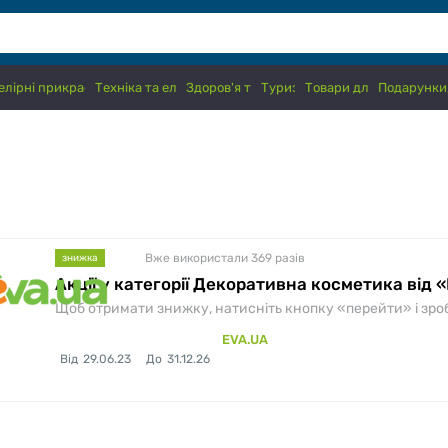
лірні прикраси, годинники
Техніка та електроніка
Здоров'я та краса
Туризм
Товари для дітей
Подарунки,
Вже використали 369
разів
знижка
Акції у категорії Декоративна косметика від 
Щоб отримати знижку, натисніть кнопку «перейти» і зробіт
EVA.UA
Від
29.06.23
До
31.12.26