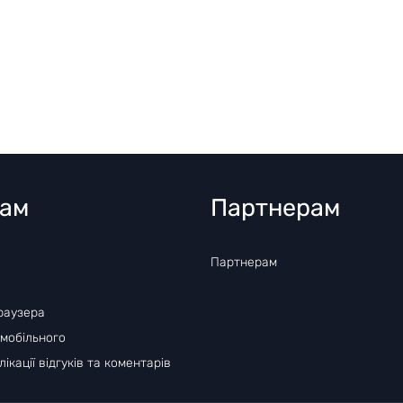
там
Партнерам
Партнерам
раузера
 мобільного
ікації відгуків та коментарів