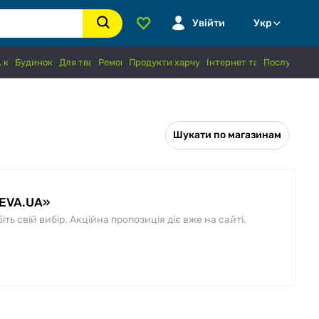
Увійти
Укр
 книги, хобі
Будинок і сад
Для тварин
Ремонт
Продукти харчування і напої
Інтернет та зв'язок
Послуги
Шукати по магазинам
«EVA.UA»
ь свій вибір. Акційна пропозиція діє вже на сайті.