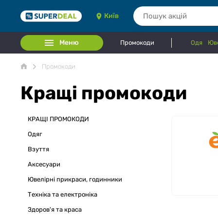
Київ
Меню
Промокоди
Одяг
Юве
Промокоди
Кращі промокоди
КРАЩІ ПРОМОКОДИ
Одяг
Взуття
Аксесуари
Ювелірні прикраси, годинники
Техніка та електроніка
Здоров'я та краса