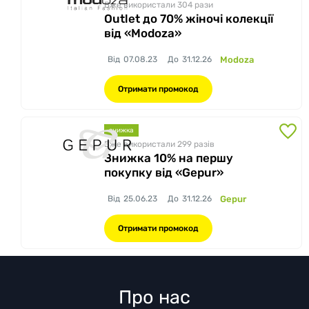
Вже використали 304
рази
Outlet до 70% жіночі колекції
від «Modoza»
Від
07.08.23
До
31.12.26
Modoza
Отримати промокод
знижка
Вже використали 299
разів
Знижка 10% на першу
покупку від «Gepur»
Від
25.06.23
До
31.12.26
Gepur
Отримати промокод
Про нас