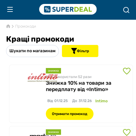
Промокоди
Кращі промокоди
Шукати по магазинам
Фільтр
знижка
Вже використали 52
рази
Знижка 10% на товари за
передплату від «Intimo»
Від
01.12.25
До
31.12.26
Intimo
Отримати промокод
знижка