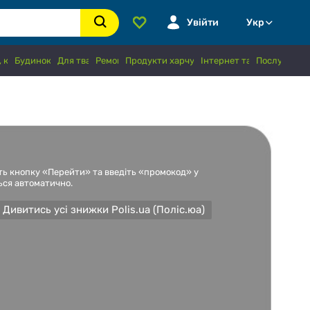
Увійти
Укр
 книги, хобі
Будинок і сад
Для тварин
Ремонт
Продукти харчування і напої
Інтернет та зв'язок
Послуги
ть кнопку «Перейти» та введіть «промокод» у
ься автоматично.
Дивитись усі знижки
Polis.ua (Поліс.юа)