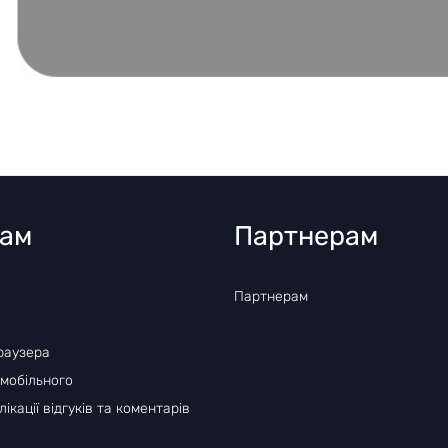
там
Партнерам
Партнерам
раузера
 мобільного
ікації відгуків та коментарів