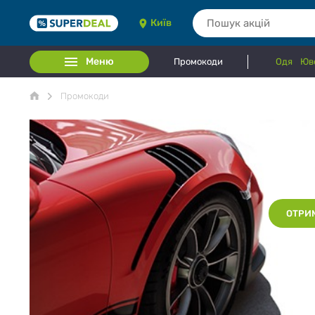
Київ
Меню
Промокоди
Одяг
Юве
Промокоди
Знижк
Пропозиці
калькулят
ОТРИ