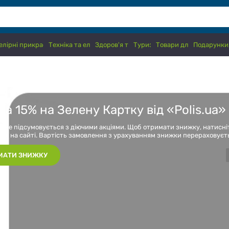
лірні прикраси, годинники
Техніка та електроніка
Здоров'я та краса
Туризм
Товари для дітей
Подарунки,
а 15% на Зелену Картку від «Polis.ua»
я не підсумовується з діючими акціями. Щоб отримати знижку, натисні
орі на сайті. Вартість замовлення з урахуванням знижки перераховуєт
МАТИ ЗНИЖКУ