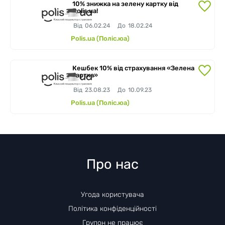
10% знижка на зелену картку від
Polis.ua!
Від
06.02.24
До
18.02.24
Polis.ua (Поліс.юа)
Завершено
Кешбек 10% від страхування «Зелена
картка»
Від
23.08.23
До
10.09.23
Polis.ua (Поліс.юа)
Про нас
Угода користувача
Політика конфіденційності
Групон не працює