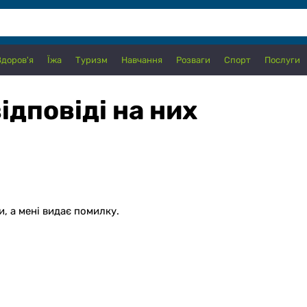
Здоров'я
Їжа
Туризм
Навчання
Розваги
Спорт
Послуги
ідповіді на них
, а мені видає помилку.