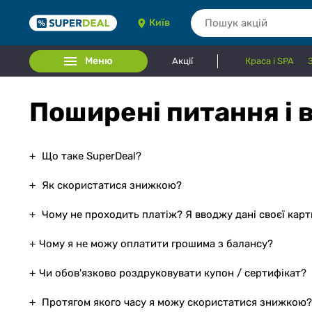
Київ
Меню
Акції
Краса і SPA
Поширені питання і в
Що таке SuperDeal?
Як скористатися знижкою?
Чому не проходить платіж? Я вводжу дані своєї карти
Чому я не можу оплатити грошима з балансу?
Чи обов'язково роздруковувати купон / сертифікат?
Протягом якого часу я можу скористатися знижкою?