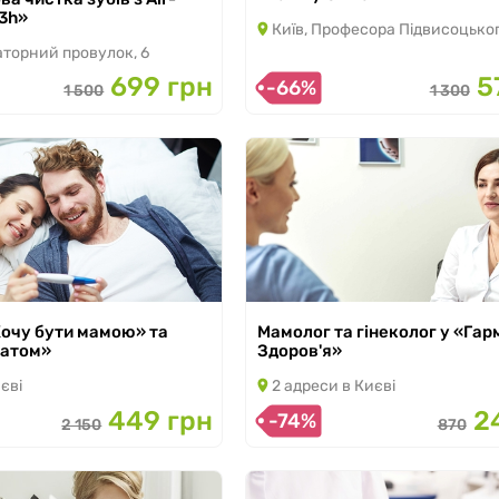
 31.08.2026
t3h»
Київ, Професора Підвисоцького в
аторний провулок, 6
699 грн
5
-66%
1 500
1 300
очу бути мамою» та
Мамолог та гінеколог у «Гар
татом»
Здоров'я»
з 21.10.2024 по 31.08.2026
єві
2 адреси в Києві
 31.08.2026
449 грн
2
-74%
2 150
870