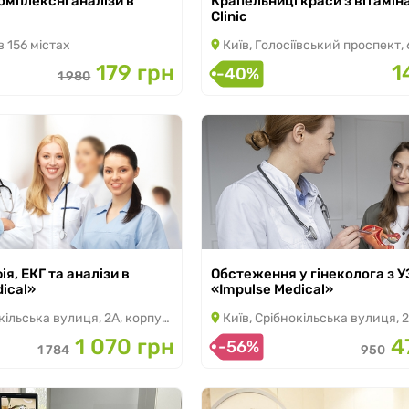
омплексні аналізи в
Крапельниці краси з вітамін
з 31.07.2026 по 30.09.2026
Clinic
 156 містах
Київ, Голосіївський проспект,
179 грн
1
-40%
1 980
, ЕКГ та аналізи в
Обстеження у гінеколога з У
 20.09.2026
з 20.07.2026 по 20.09.2026
ical»
«Impulse Medical»
ільська вулиця, 2А, корпус Б
Київ, Срібнокільська вулиця, 2А,
1 070 грн
4
-56%
1 784
950