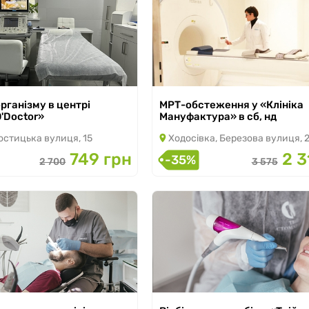
з 15.07.2026 по 31.08.2026
рганізму в центрі
МРТ-обстеження у «Клініка
 31.12.2026
'Doctor»
Мануфактура» в сб, нд
остицька вулиця, 15
Ходосівка, Березова вулиця, 
749 грн
2 3
-35%
2 700
3 575