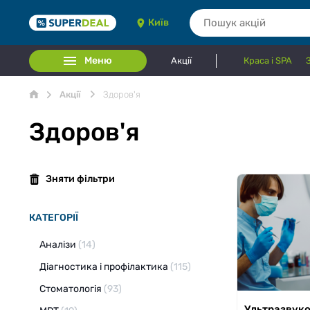
Київ
Меню
Акції
Краса і SPA
Акції
Здоров'я
Здоров'я
Зняти фільтри
КАТЕГОРІЇ
Аналізи
(14)
Діагностика і профілактика
(115)
Стоматологія
(93)
Ультразвуков