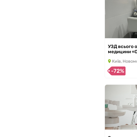
УЗД всього о
з 14.07.2026 по
медицини «O
Київ, Новом
-72%