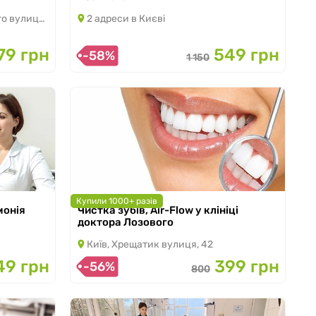
з 16.10.2024 по 31.08.2026
улиця, 19
2 адреси в Києві
79 грн
549 грн
-58%
1 150
Купили 1000+ разів
монія
Чистка зубів, Air-Flow у клініці
з 08.10.2025 по 31.10.2026
доктора Лозового
Київ, Хрещатик вулиця, 42
49 грн
399 грн
-56%
800