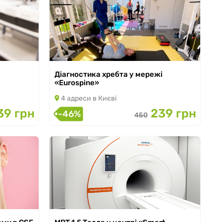
і
Діагностика хребта у мережі
«Eurospine»
+ 2
станції
4 адреси в Києві
з 15.05.2024 по 30.09.2026
39 грн
239 грн
-46%
450