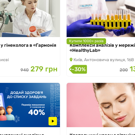
Купили 1000+ разів
у гінеколога в «Гармонія
Комплекси аналізів у мереж
з 22.11.2024 по 31.08.2026
«HealthyLab»
 31.08.2026
Києві
Київ, Антоновича вулиця, 16В
279 грн
1
-30%
940
200
 30.08.2026