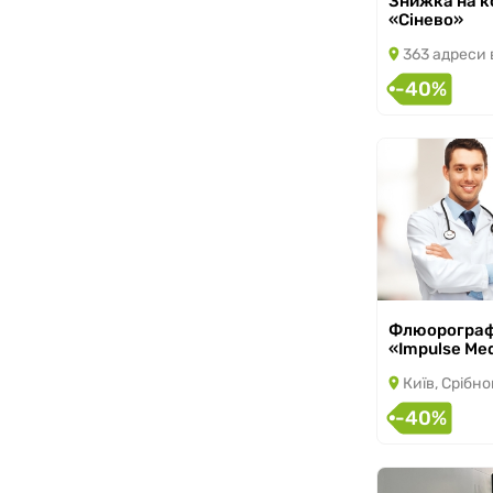
Знижка на к
«Сінево»
363 адреси в
-40%
Флюорографія
з 20.07.2026 по
«Impulse Med
Київ, Срібнок
-40%