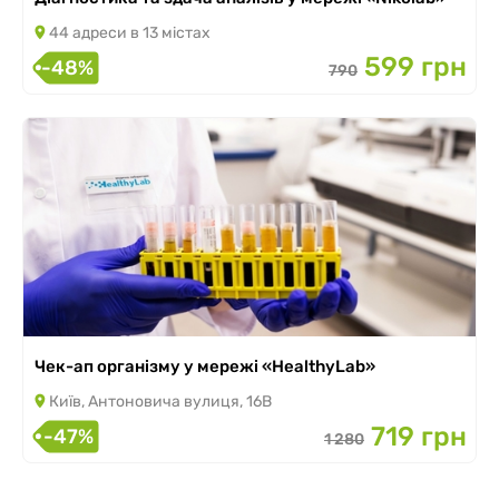
44 адреси в 13 містах
599 грн
-48%
790
Чек-ап організму у мережі «HealthyLab»
Київ, Антоновича вулиця, 16В
719 грн
-47%
1 280