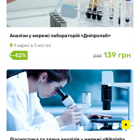
Аналізи у мережі лабораторій «Дніпролаб»
9 адрес в 5 містах
139 грн
-42%
240
Діагностика та здача аналізів у мережі «Nikolab»