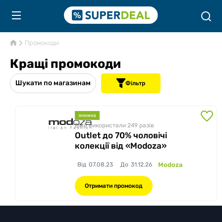
Промокоди
Кращі промокоди
Шукати по магазинам
Фільтр
знижка
Вже використали 249
разів
Outlet до 70% чоловічі
колекції від «Modoza»
Від
07.08.23
До
31.12.26
Modoza
Отримати промокод