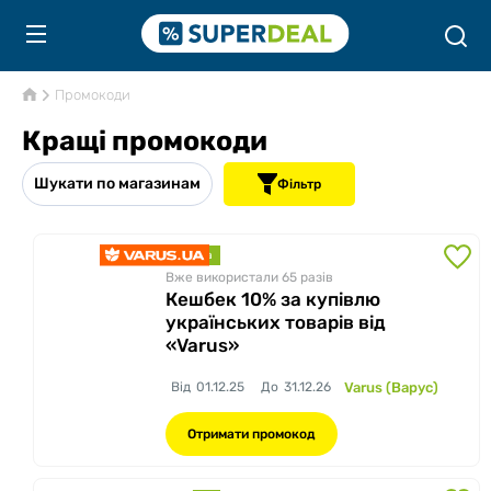
Промокоди
Кращі промокоди
Шукати по магазинам
Фільтр
знижка
Вже використали 65
разів
Кешбек 10% за купівлю
українських товарів від
«Varus»
Від
01.12.25
До
31.12.26
Varus (Варус)
Отримати промокод