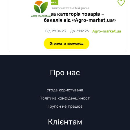
знижка
Вже використали 164
рази
Нова категорія товарів –
бакалія від «Agro-market.ua»
Від
29.06.23
До
31.12.26
Agro-market.ua
Отримати промокод
Про нас
Угода користувача
Політика конфіденційності
Групон не працює
Клієнтам