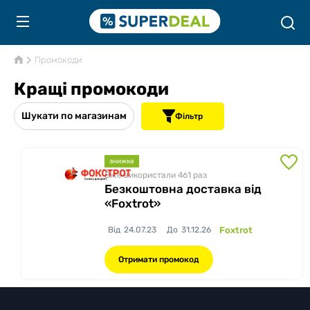
Промокоди
Кращі промокоди
Шукати по магазинам
Фільтр
знижка
Вже використали 461
раз
Безкоштовна доставка від
«Foxtrot»
Від
24.07.23
До
31.12.26
Foxtrot
Отримати промокод