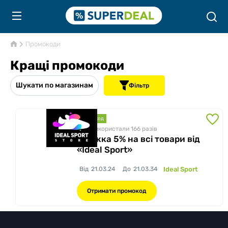
Промокоди
Кращі промокоди
Шукати по магазинам
Фільтр
промокод
Вже використали 166
разів
Знижка 5% на всі товари від
«Ideal Sport»
Від
21.03.24
До
21.03.34
Ideal Sport
Отримати промокод