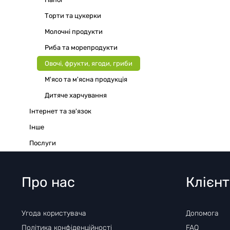
Торти та цукерки
Молочні продукти
Риба та морепродукти
Овочі, фрукти, ягоди, гриби
М'ясо та м'ясна продукція
Дитяче харчування
Інтернет та зв'язок
Iнше
Послуги
Про нас
Клієн
Угода користувача
Допомога
Політика конфіденційності
FAQ