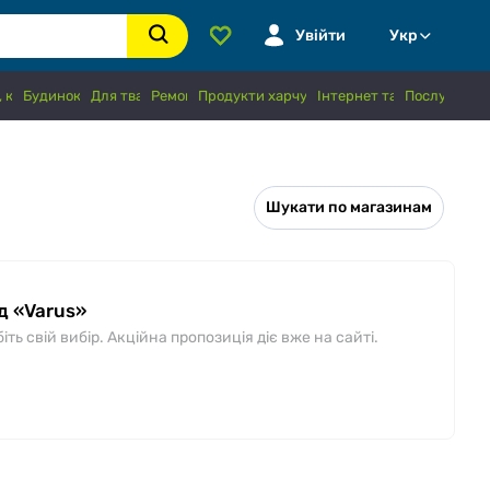
Увійти
Укр
 книги, хобі
Будинок і сад
Для тварин
Ремонт
Продукти харчування і напої
Інтернет та зв'язок
Послуги
Шукати по магазинам
д «Varus»
ь свій вибір. Акційна пропозиція діє вже на сайті.