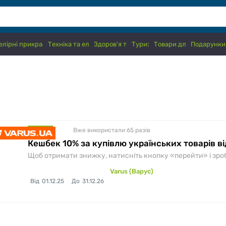
лірні прикраси, годинники
Техніка та електроніка
Здоров'я та краса
Туризм
Товари для дітей
Подарунки,
Вже використали 65
разів
знижка
Кешбек 10% за купівлю українських товарів ві
Щоб отримати знижку, натисніть кнопку «перейти» і зробіт
Varus (Варус)
Від
01.12.25
До
31.12.26