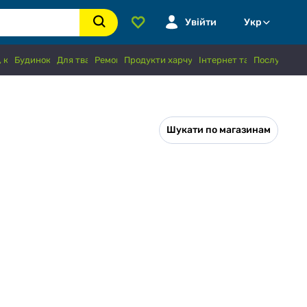
Увійти
Укр
 книги, хобі
Будинок і сад
Для тварин
Ремонт
Продукти харчування і напої
Інтернет та зв'язок
Послуги
Шукати по магазинам