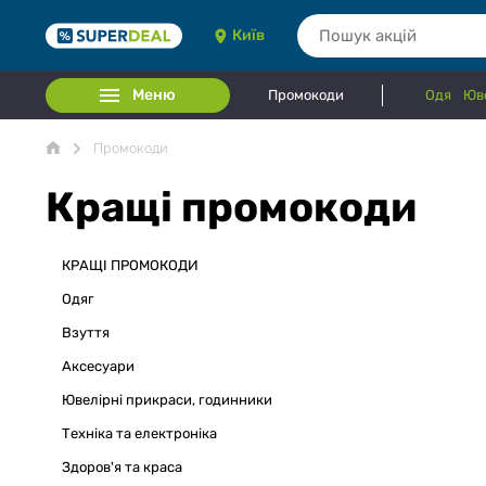
Київ
Меню
Промокоди
Одяг
Юве
Промокоди
Кращі промокоди
КРАЩІ ПРОМОКОДИ
Одяг
Взуття
Аксесуари
Ювелірні прикраси, годинники
Техніка та електроніка
Здоров'я та краса