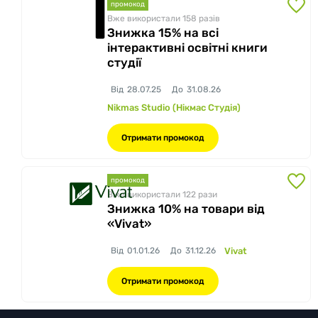
промокод
Вже використали 158
разів
Знижка 15% на всі
інтерактивні освітні книги
студії
Від
28.07.25
До
31.08.26
Nikmas Studio (Нікмас Студія)
Отримати промокод
промокод
Вже використали 122
рази
Знижка 10% на товари від
«Vivat»
Від
01.01.26
До
31.12.26
Vivat
Отримати промокод