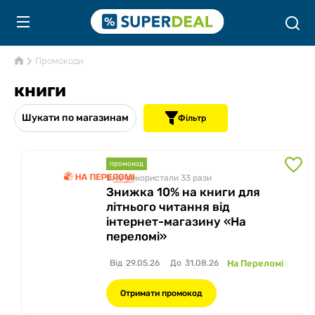
Промокоди
книги
Шукати по магазинам
Фільтр
промокод
Вже використали 33
рази
Знижка 10% на книги для
літнього читання від
інтернет-магазину «На
переломі»
Від
29.05.26
До
31.08.26
На Переломі
Отримати промокод