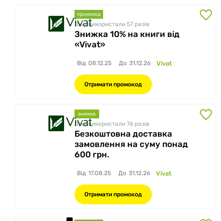
промокод
Вже використали 57
разів
Знижка 10% на книги від
«Vivat»
Від
08.12.25
До
31.12.26
Vivat
Отримати промокод
знижка
Вже використали 76
разів
Безкоштовна доставка
замовлення на суму понад
600 грн.
Від
17.08.25
До
31.12.26
Vivat
Отримати промокод