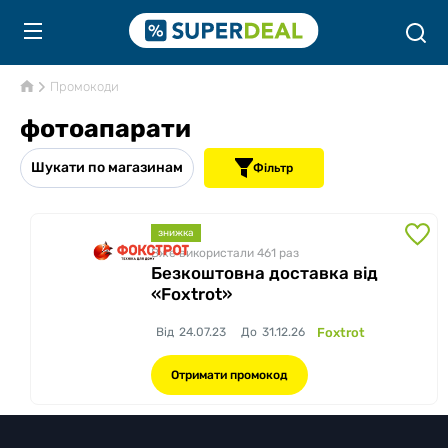
Промокоди
фотоапарати
Шукати по магазинам
Фільтр
знижка
Вже використали 461
раз
Безкоштовна доставка від
«Foxtrot»
Від
24.07.23
До
31.12.26
Foxtrot
Отримати промокод