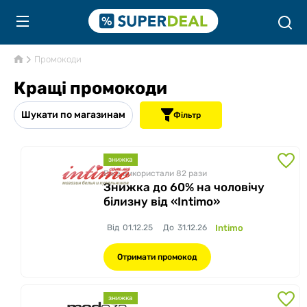
Промокоди
Кращі промокоди
Шукати по магазинам
Фільтр
знижка
Вже використали 82
рази
Знижка до 60% на чоловічу
білизну від «Intimo»
Від
01.12.25
До
31.12.26
Intimo
Отримати промокод
знижка