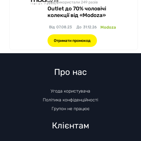
Вже використали 249
разів
Outlet до 70% чоловічі
колекції від «Modoza»
Від
07.08.23
До
31.12.26
Modoza
Отримати промокод
Про нас
Угода користувача
Політика конфіденційності
Групон не працює
Клієнтам