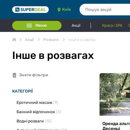
Київ
Меню
Акції
Краса і SPA
Акції
Розваги
Інше в розвагах
Інше в розвагах
Зняти фільтри
КАТЕГОРІЇ
Еротичний масаж
(9)
Банний відпочинок
(3)
Водні розваги
(15)
з 28.07.2026 по
Оренда альт
Десенці