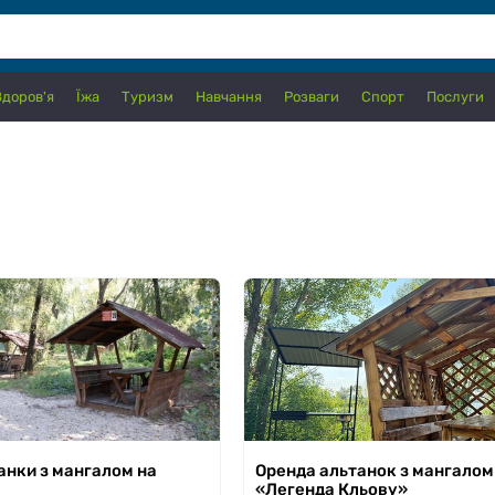
Здоров'я
Їжа
Туризм
Навчання
Розваги
Спорт
Послуги
 30.09.2026
з 17.07.2026 по 30.09.2026
анки з мангалом на
Оренда альтанок з мангалом
«Легенда Кльову»