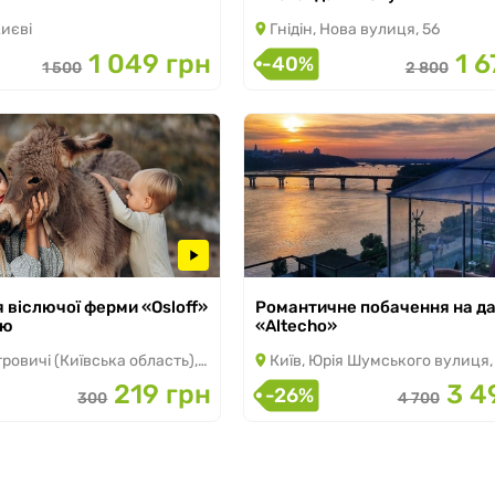
Києві
Гнідін, Нова вулиця, 56
1 049 грн
1 6
-40%
1 500
2 800
 30.09.2026
 віслючої ферми «Osloff»
Романтичне побачення на да
з 09.01.2024 по 31.10.2026
єю
«Altecho»
 (Київська область), Великі Дмитровичі
Київ, Юрія Шумського вулиця,
219 грн
3 4
-26%
300
4 700