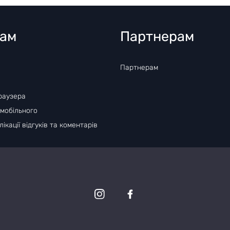
там
Партнерам
Партнерам
раузера
 мобільного
ікації відгуків та коментарів