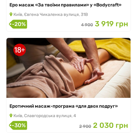
Еро масаж «За твоїми правилами» у «Bodycraft»
Київ, Євгена Чикаленка вулиця, 31В
3 919 грн
-20%
4 900
Еротичний масаж-програма «для двох подруг»
Київ, Славгородська вулиця, 4
2 030 грн
-30%
2 900