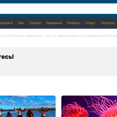
Здоров'я
Їжа
Туризм
Навчання
Розваги
Спорт
Послуги
ня «Проблеми зайвої ваги + звіт» у мережі медичних лабораторій «Сіне
тесь!