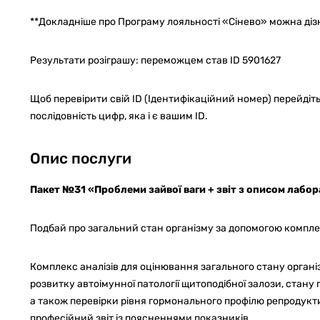
**Докладніше про Програму лояльності «Сінево» можна ді
Результати розіграшу: переможцем став ID 5901627
Щоб перевірити свій ID (Ідентифікаційний номер) перейдіть 
послідовність цифр, яка і є вашим ID.
Опис послуги
Пакет №31 «Проблеми зайвої ваги + звіт з описом лабор
Подбай про загальний стан організму за допомогою комплек
Комплекс аналізів для оцінювання загального стану організ
розвитку автоімунної патології щитоподібної залози, стану
а також перевірки рівня гормонального профілю репродукт
професійний звіт із поясненнями показників.