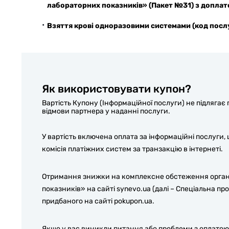
лабораторних показників» (Пакет №31) з доплатою
Взяття крові одноразовими системами (код послуг
Як використовувати купон?
Вартість Купону (Інформаційної послуги) не підляга
відмови партнера у наданні послуги.
У вартість включена оплата за інформаційні послуги,
комісія платіжних систем за транзакцію в інтернеті.
Отримання знижки на комплексне обстеження організ
показників» на сайті synevo.ua (далі – Спеціальна 
придбаного на сайті pokupon.ua.
Якщо у вас виникли питання або проблеми з оплатою 