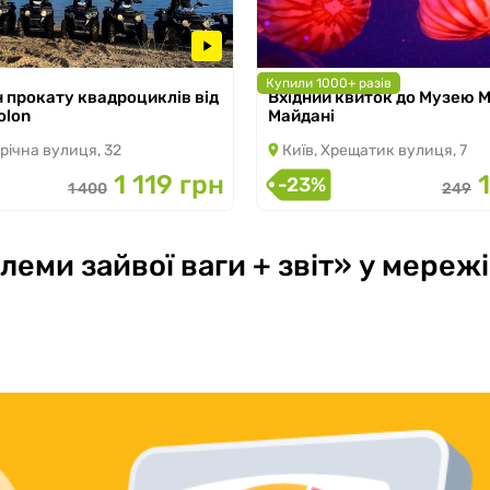
Купили 1000+ разів
н прокату квадроциклів від
Вхідний квиток до Музею 
 по 30.09.2026
з 07.03.2026 по 31.08.2026
olon
Майдані
річна вулиця, 32
Київ, Хрещатик вулиця, 7
1 119 грн
-23%
1 400
249
еми зайвої ваги + звіт» у мереж