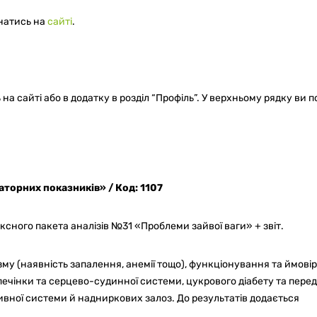
знатись на
сайті
.
на сайті або в додатку в розділ “Профіль”. У верхньому рядку ви 
аторних показників» / Код: 1107
сного пакета аналізів №31 «Проблеми зайвої ваги» + звіт.
му (наявність запалення, анемії тощо), функціонування та ймовір
 печінки та серцево-судинної системи, цукрового діабету та перед
ивної системи й надниркових залоз. До результатів додається