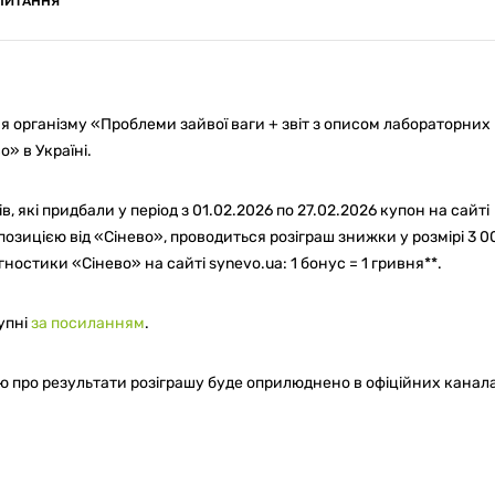
ПИТАННЯ
 організму «Проблеми зайвої ваги + звіт з описом лабораторних
» в Україні.
, які придбали у період з 01.02.2026 по 27.02.2026 купон на сайті
озицією від «Сінево», проводиться розіграш знижки у розмірі 3 0
ностики «Сінево» на сайті synevo.ua: 1 бонус = 1 гривня**.
упні
за посиланням
.
ю про результати розіграшу буде оприлюднено в офіційних канал