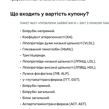
Що входить у вартість купону?
ПАКЕТ №31 «ПРОБЛЕМИ ЗАЙВОЇ ВАГИ + ЗВІТ З ОПИСОМ ЛА
Білірубін непрямий.
Коефіцієнт атерогенності (КА).
Ліпопротеїди дуже низької щільності (VLDL).
Глікований гемоглобін (HbA1c).
Тригліцериди.
Ліпопротеїди низької щільності (ЛПНЩ, LDL).
Ліпопротеїди високої щільності (ЛПВЩ, HDL).
Лужна фосфатаза (ЛФ, ALP).
γ-глутаматтрансфераза (ГГТ, GGT).
Білірубін прямий.
Білірубін загальний.
Білок загальний.
Аспартатамінотрансфераза (АСТ, AST).