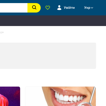
Увійти
Укр
во»