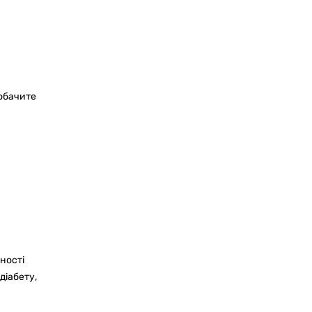
побачите
ності
діабету,