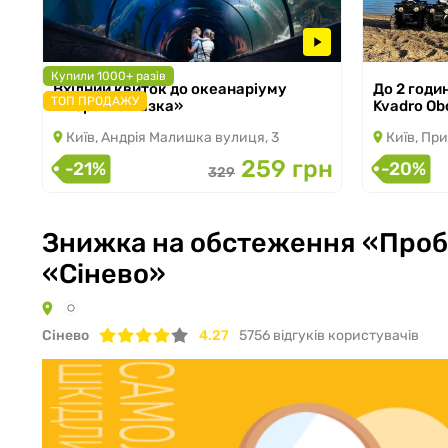
Купили 1000+ разів
Вхідний квиток до океанаріуму
До 2 годи
з 05.03.2026 по 31.08.2026
з 02.11.2024
ТОП ПРОДАЖУ
«Морська казка»
Kvadro Ob
Київ, Андрія Малишка вулиця, 3
Київ, При
259 грн
-21%
-20%
329
Знижка на обстеження «Пробл
«Сінево»
Сiнево
4.27
5756
відгуків користувачів