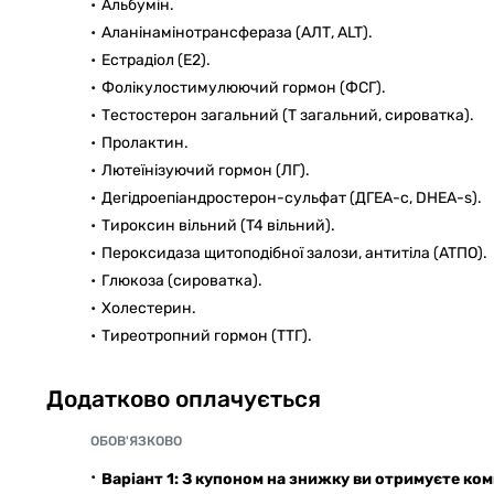
Альбумін.
Аланінамінотрансфераза (АЛТ, ALT).
Естрадіол (E2).
Фолікулостимулюючий гормон (ФСГ).
Тестостерон загальний (Т загальний, сироватка).
Пролактин.
Лютеїнізуючий гормон (ЛГ).
Дегідроепіандростерон-сульфат (ДГЕА-с, DHEA-s).
Тироксин вільний (T4 вільний).
Пероксидаза щитоподібної залози, антитіла (ATПO).
Глюкоза (сироватка).
Холестерин.
Тиреотропний гормон (ТТГ).
Додатково оплачується
ОБОВ'ЯЗКОВО
Варіант 1: З купоном на знижку ви отримуєте ко