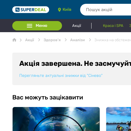
Київ
Меню
Акції
Краса і SPA
Акції
Здоров'я
Аналізи
Знижка на обстежен
Акція завершена. Не засмучуй
Перегляньте актуальні знижки від
"Сiнево"
Вас можуть зацікавити