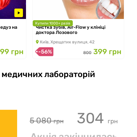
Купили 1000+ разів
Медуз на
Чистка зубів, Air-Flow у клініці
з 08.10.2025 по 31.10.2026
доктора Лозового
Київ, Хрещатик вулиця, 42
199 грн
399 грн
-56%
800
і медичних лабораторій
304
5 080
грн
грн
Акція закінчилась