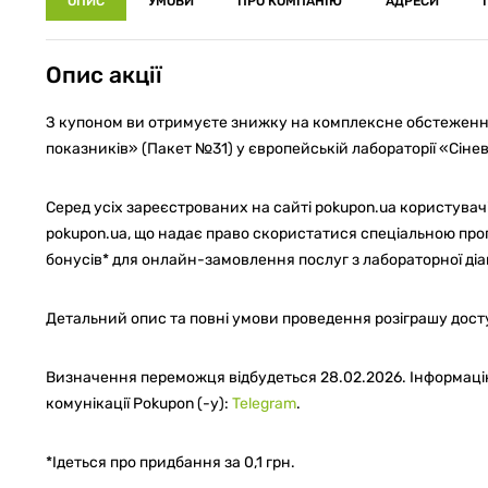
ОПИС
УМОВИ
ПРО КОМПАНІЮ
АДРЕСИ
Опис акції
З купоном ви отримуєте знижку на комплексне обстеження
показників» (Пакет №31) у європейській лабораторії «Сінево
Серед усіх зареєстрованих на сайті pokupon.ua користувачів
pokupon.ua, що надає право скористатися спеціальною проп
бонусів* для онлайн-замовлення послуг з лабораторної діаг
Детальний опис та повні умови проведення розіграшу дост
Визначення переможця відбудеться 28.02.2026. Інформаці
комунікації Pokupon (-у):
Telegram
.
*Ідеться про придбання за 0,1 грн.