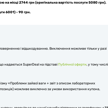
 на місці 2744 грн (оригінальна вартість послуги 5080 грн).
и 6001) - 90 грн.
є поверненню і відшкодуванню. Виключення можливе тільки у разі
 що надаються SuperDeal на підставі
Публічної оферти
, у тому числі
му «Проблеми зайвої ваги + звіт з описом лабораторних
пропозиція) можливе виключно за умови використання купона,
купону, зверніться до нашої служби підтримки за телефоном: +3