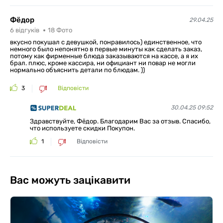
Фёдор
29.04.25
6
відгуків
18
Фото
вкусно покушал с девушкой, понравилось) единственное, что
немного было непонятно в первые минуты как сделать заказ,
потому как фирменные блюда заказываются на кассе, а я их
брал. плюс, кроме кассира, ни официант ни повар не могли
нормально объяснить детали по блюдам. ))
3
Відповісти
30.04.25 09:52
Здравствуйте, Фёдор. Благодарим Вас за отзыв. Спасибо,
что используете скидки Покупон.
1
Відповісти
Вас можуть зацікавити