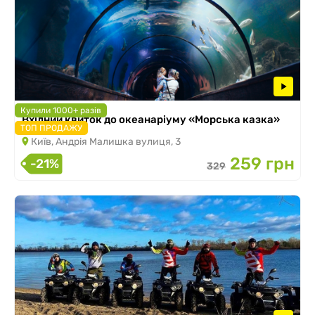
Купили 1000+ разів
Вхідний квиток до океанаріуму «Морська казка»
ТОП ПРОДАЖУ
Київ, Андрія Малишка вулиця, 3
259 грн
-21%
329