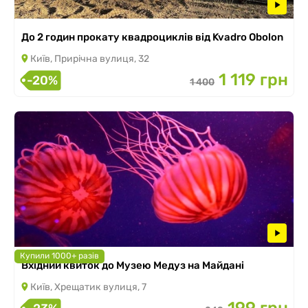
До 2 годин прокату квадроциклів від Kvadro Obolon
Київ, Прирічна вулиця, 32
1 119 грн
-20%
1 400
Купили 1000+ разів
Вхідний квиток до Музею Медуз на Майдані
Київ, Хрещатик вулиця, 7