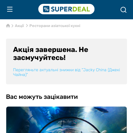
Акції
Ресторани азіатської кухні
Акція завершена. Не
засмучуйтесь!
Перегляньте актуальні знижки від
"Jacky China (Джекі
Чайна)"
Вас можуть зацікавити