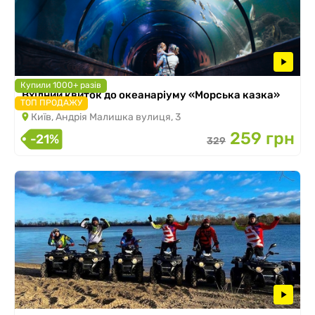
Купили 1000+ разів
Вхідний квиток до океанаріуму «Морська казка»
ТОП ПРОДАЖУ
Київ, Андрія Малишка вулиця, 3
259 грн
-21%
329