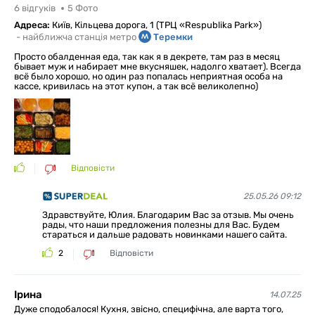
6
відгуків
5
Фото
Адреса:
Київ, Кільцева дорога, 1 (ТРЦ «Respublika Рark»)
-
найближча станція метро
Теремки
Просто обалденная еда, так как я в декрете, там раз в месяц
бывает муж и набирает мне вкусняшек, надолго хватает). Всегда
всё было хорошо, но один раз попалась неприятная особа на
кассе, кривилась на этот купон, а так всё великолепно)
Відповісти
25.05.26 09:12
Здравствуйте, Юлия. Благодарим Вас за отзыв. Мы очень
рады, что наши предложения полезны для Вас. Будем
стараться и дальше радовать новинками нашего сайта.
2
Відповісти
Ірина
14.07.25
Дуже сподобалося! Кухня, звісно, специфічна, але варта того,