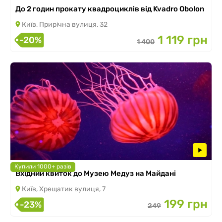
До 2 годин прокату квадроциклів від Kvadro Obolon
Київ, Прирічна вулиця, 32
1 119 грн
-20%
1 400
Купили 1000+ разів
Вхідний квиток до Музею Медуз на Майдані
Київ, Хрещатик вулиця, 7
199 грн
-23%
249