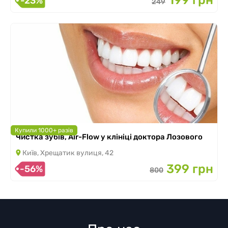
199 грн
-23%
249
Купили 1000+ разів
Чистка зубів, Air-Flow у клініці доктора Лозового
Київ, Хрещатик вулиця, 42
399 грн
-56%
800