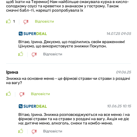
щоб їхати на Теремки) Нам найбільше смакувала курка в кисло-
солодкому соусі та креветки з ананасом у гострому. Також
смачні бабл-ті, нарешті розпробувала їх
1
Відповісти
14.07.25 09:05
Вітаю, Ірина. Дякуємо, що поділились своїм враженням!
Цінуємо, що використовуєте знижки Покупон.
Відповісти
Ірина
09.06.25
Знижка на основне меню - це фірмові страви чи страви з роздачі
на вагу?
Відповісти
10.06.25 10:15
Вітаю, Ірина. Знижка розповсюджуються на все меню: і на
фірмові страви та на страви з роздачі на вагу. Акція не діє
на: дитяче меню, алкоголь, снеки та комбо-меню.
Відповісти