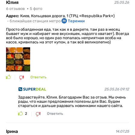
Юлия
25.05.26
6
отзывов
5
фото
Адрес:
Киев, Кольцевая дорога, 1 (ТРЦ «Respublika Рark»)
-
ближайшая станция метро
Теремки
Просто обалденная еда, так как я в декрете, там раз в месяц
бывает муж и набирает мне вкусняшек, надолго хватает). Всегда
всё было хорошо, но один раз попалась неприятная особа на
кассе, кривилась на этот купон, а так всё великолепно)
Ответить
25.05.26 09:12
Здравствуйте, Юлия. Благодарим Вас за отзыв. Мы очень
рады, что наши предложения полезны для Вас. Будем
стараться и дальше радовать новинками нашего сайта.
2
Ответить
Ірина
14.07.25