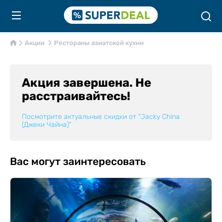
Акции
Рестораны азиатской кухни
Акция завершена. Не
расстраивайтесь!
Посмотрите актуальные скидки от
"Jacky China
(Джеки Чайна)"
Вас могут заинтересовать