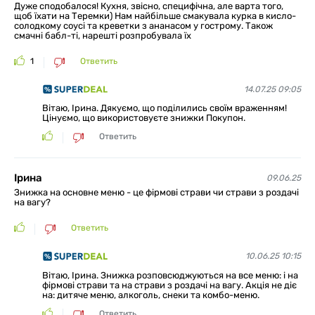
Дуже сподобалося! Кухня, звісно, специфічна, але варта того,
щоб їхати на Теремки) Нам найбільше смакувала курка в кисло-
солодкому соусі та креветки з ананасом у гострому. Також
смачні бабл-ті, нарешті розпробувала їх
1
Ответить
14.07.25 09:05
Вітаю, Ірина. Дякуємо, що поділились своїм враженням!
Цінуємо, що використовуєте знижки Покупон.
Ответить
Ірина
09.06.25
Знижка на основне меню - це фірмові страви чи страви з роздачі
на вагу?
Ответить
10.06.25 10:15
Вітаю, Ірина. Знижка розповсюджуються на все меню: і на
фірмові страви та на страви з роздачі на вагу. Акція не діє
на: дитяче меню, алкоголь, снеки та комбо-меню.
Ответить