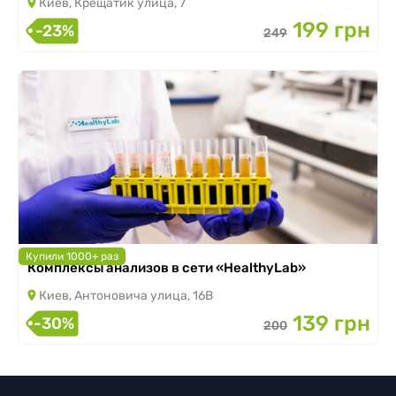
Киев, Крещатик улица, 7
199 грн
-23%
249
Купили 1000+ раз
Комплексы анализов в сети «HealthyLab»
Киев, Антоновича улица, 16В
139 грн
-30%
200