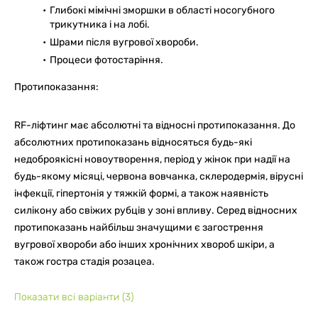
Глибокі мімічні зморшки в області носогубного
трикутника і на лобі.
Шрами після вугрової хвороби.
Процеси фотостаріння.
Протипоказання:
RF-ліфтинг має абсолютні та відносні протипоказання. До
абсолютних протипоказань відносяться будь-які
недоброякісні новоутворення, період у жінок при надії на
будь-якому місяці, червона вовчанка, склеродермія, вірусні
інфекції, гіпертонія у тяжкій формі, а також наявність
силікону або свіжих рубців у зоні впливу. Серед відносних
протипоказань найбільш значущими є загострення
вугрової хвороби або інших хронічних хвороб шкіри, а
також гостра стадія розацеа.
Показати всі варіанти
(3)