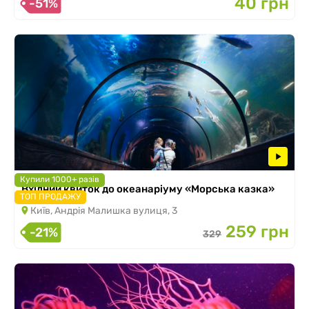
40 грн
-51%
Купили 1000+ разів
Вхідний квиток до океанаріуму «Морська казка»
ТОП ПРОДАЖУ
Київ, Андрія Малишка вулиця, 3
259 грн
-21%
329