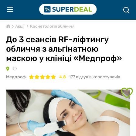
Акції
Косметологія обличчя
До 3 сеансів RF-ліфтингу
обличчя з альгінатною
маскою у клініці «Медпроф»
Медпроф
4.8
177
відгуків користувачів