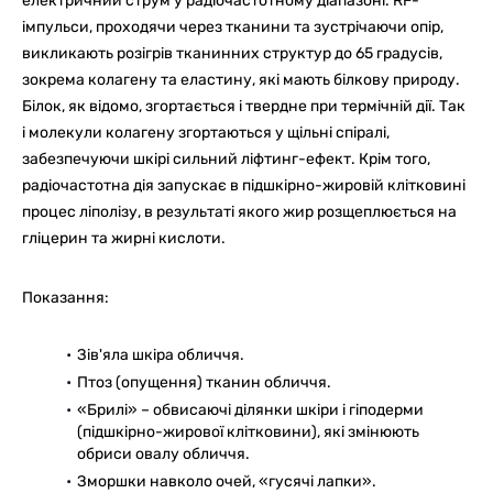
електричний струм у радіочастотному діапазоні. RF-
імпульси, проходячи через тканини та зустрічаючи опір,
викликають розігрів тканинних структур до 65 градусів,
зокрема колагену та еластину, які мають білкову природу.
Білок, як відомо, згортається і твердне при термічній дії. Так
і молекули колагену згортаються у щільні спіралі,
забезпечуючи шкірі сильний ліфтинг-ефект. Крім того,
радіочастотна дія запускає в підшкірно-жировій клітковині
процес ліполізу, в результаті якого жир розщеплюється на
гліцерин та жирні кислоти.
Показання:
Зів'яла шкіра обличчя.
Птоз (опущення) тканин обличчя.
«Брилі» – обвисаючі ділянки шкіри і гіподерми
(підшкірно-жирової клітковини), які змінюють
обриси овалу обличчя.
Зморшки навколо очей, «гусячі лапки».