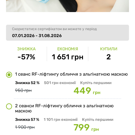
Скористатися сертифікатом ви можете у період
07.01.2026 - 31.08.2026
ЗНИЖКА
ЕКОНОМІЯ
КУПИЛИ
-57%
1 651 грн
2
1 сеанс RF-ліфтингу обличчя з альгінатною маскою
Знижка
52 %
501 грн
економії
Купіть першими
449
950 грн
грн
2 сеанси RF-ліфтингу обличчя з альгінатною
маскою
Знижка
57 %
1 101 грн
економії
Купіть першими
799
1 900 грн
грн