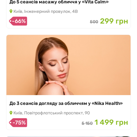
До 5 сеансів масажу обличчя у «Vita Calm»
Київ, Інженерний провулок, 4В
299 грн
-66%
500
До 3 сеансів догляду за обличчям у «Nika Health»
Київ, Повітрофлотський проспект, 90
1 499 грн
-75%
5 150