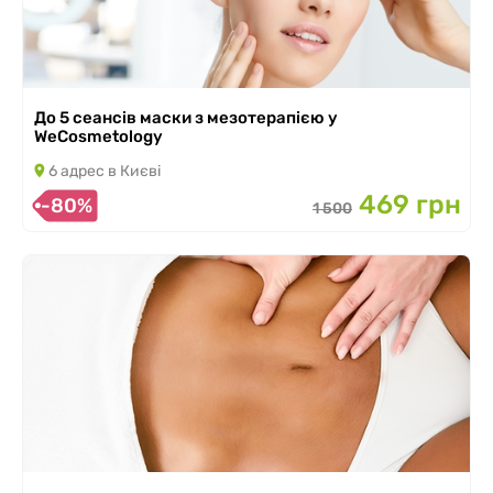
До 5 сеансів маски з мезотерапією у
WeСosmetology
6 адрес в Києві
469 грн
-80%
1 500