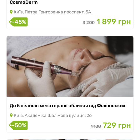
CosmoDerm
Київ, Петра Григоренка проспект, 5А
1 899 грн
-45%
3 200
До 5 сеансів мезотерапії обличчя від Філіппських
Київ, Академіка Шалімова вулиця, 26
729 грн
-50%
1 100