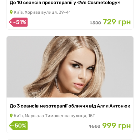
До 10 сеансів пресотерапії у «We Сosmetology»
Київ, Хорива вулиця, 39-41
729 грн
-51%
1 500
До 3 сеансів мезотерапії обличчя від Алли Антонюк
Київ, Маршала Тимошенка вулиця, 15Г
999 грн
-50%
1 500