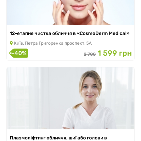
12-етапне чистка обличчя в «CosmoDerm Medical»
Київ, Петра Григоренка проспект, 5А
1 599 грн
-40%
2 700
Плазмоліфтинг обличчя, шиї або голови в