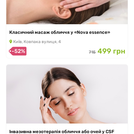
Класичний масаж обличчя у «Nova essence»
Київ, Ковпака вулиця, 4
499 грн
-52%
715
Інвазивна мезотерапія обличчя або очей у CSF