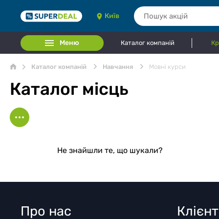
Київ
Меню
Каталог компаній
Кр
Каталог компаній
Навчання
Мовні курси
Каталог місць
Не знайшли те, що шукали?
Про нас
Клієн