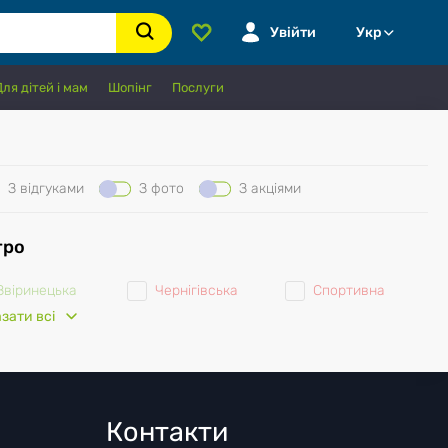
Увійти
Укр
Для дітей і мам
Шопінг
Послуги
З відгуками
З фото
З акціями
тро
Звіринецька
Чернігівська
Спортивна
зати всі
Печерська
Академмістечко
Студентська
Кловська
Житомирська
Героїв Праці
Парус
Святошин
Дружби
Контакти
народів