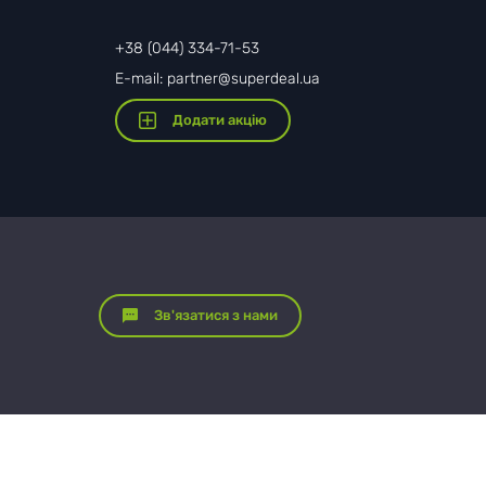
Комунарівська
Нивки
Либідська
Проспект
Берестейська
+38 (044) 334-71-53
Свободи
Деміївська
E-mail: partner@superdeal.ua
Шулявська
Заводська
Голосіївська
Додати акцію
Політехнічний
Металургів
інститут
Васильківська
Метробудівників
Вокзальна
Виставковий
центр
Вокзальна
Університет
Теремки
Театральна
Театральна
Іподром
Зв'язатися з нами
Південний
Хрещатик
вокзал
Жовтнева
Арсенальна
Олексіївська
Площа
Дніпро
Урицького
Сирець
Гідропарк
Історичний
Дорогожичі
Музей