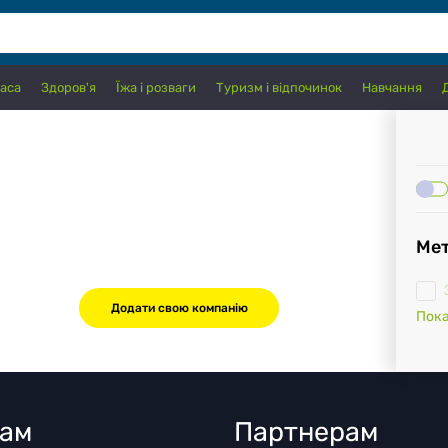
аса
Здоров'я
Їжа і розваги
Туризм і відпочинок
Навчання
Ме
Додати свою компанію
Пока
там
Партнерам