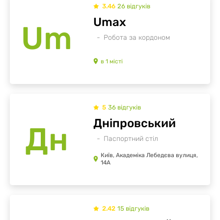
3.46
26
відгуків
Umax
Um
Робота за кордоном
в
1
місті
5
36
відгуків
Дніпровський
Дн
Паспортний стіл
Київ, Академіка Лебедєва вулиця,
14А
2.42
15
відгуків