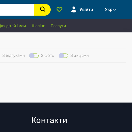
Увійти
Укр
Для дітей і мам
Шопінг
Послуги
З відгуками
З фото
З акціями
Контакти