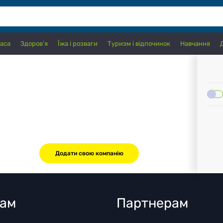
аса
Здоров'я
Їжа і розваги
Туризм і відпочинок
Навчання
Додати свою компанію
там
Партнерам