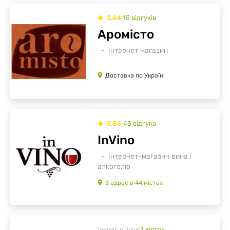
2.64
15
відгуків
Аромісто
Інтернет магазин
Доставка по Україні
3.86
43
відгукa
InVino
Інтернет-магазин вина і
алкоголю
5
адрес
в
44
містах
1
відгук
(немає оцінок)