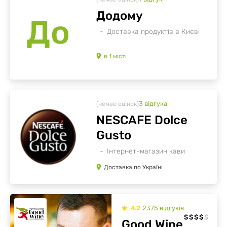
Додому
До
Доставка продуктів в Києві
в
1
місті
3
відгукa
(немає оцінок)
NESCAFE Dolce
Gusto
Інтернет-магазин кави
Доставка по Україні
4.2
2375
відгуків
$
$
$
$
$
Good Wine