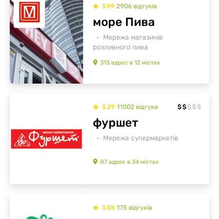
3.99
2906
відгуків
море Пива
Мережа магазинів
розливного пива
313
адрес
в
12
містах
3.29
11002
відгукa
$
$
$
$
$
фуршет
Мережа супермаркетів
87
адрес
в
34
містах
3.55
175
відгуків