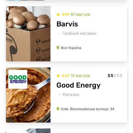
4.99
87
відгуків
Barvis
Грибний магазин
Вся Україна
4.67
12
відгуків
$
$
$
$
$
Good Energy
Магазин
Київ, Васильківська вулиця, 34