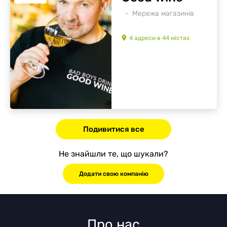
Мережа магазинів
4
адреси
в
44
містах
Подивитися все
Не знайшли те, що шукали?
Додати свою компанію
Про нас