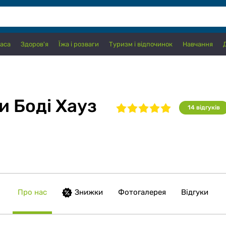
аса
Здоров'я
Їжа і розваги
Туризм і відпочинок
Навчання
и Боді Хауз
14
відгуків
Про нас
Знижки
Фотогалерея
Відгуки