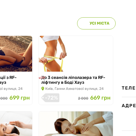
УСІ МІСТА
Акція закінчилась
ції з RF-
До 3 сеансів ліполазера та RF-
ауз
ліфтингу в Боді Хауз
ТЕЛ
ої вулиця, 24
Київ, Ганни Ахматової вулиця, 24
699 грн
-72%
669 грн
 000
2 000
АДР