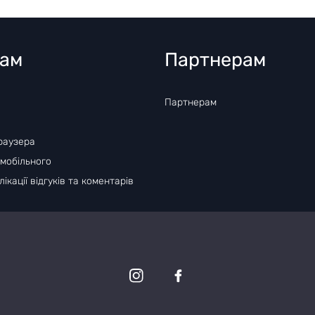
там
Партнерам
Партнерам
раузера
 мобільного
ікації відгуків та коментарів