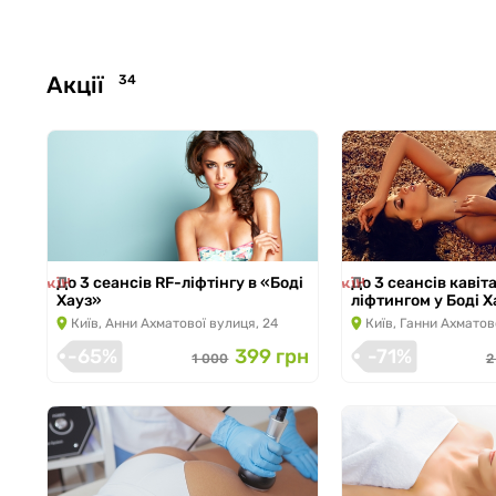
Акції
34
ція закінчилась
Акція закінчилась
До 3 сеансів RF-ліфтінгу в «Боді
До 3 сеансів кавіта
Хауз»
ліфтингом у Боді Х
Київ, Анни Ахматової вулиця, 24
Київ, Ганни Ахматов
-65%
399 грн
-71%
1 000
2