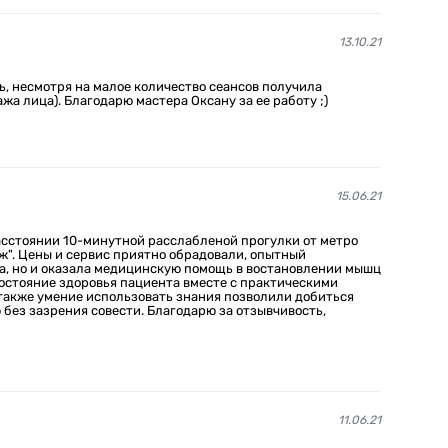
13.10.21
ь, несмотря на малое количество сеансов получила
жа лица). Благодарю мастера Оксану за ее работу ;)
15.06.21
асстоянии 10-минутной расслабленой прогулки от метро
аж". Цены и сервис приятно обрадовали, опытный
а, но и оказала медицинскую помощь в востановлении мышц
состояние здоровья пациента вместе с практическими
также умение использовать знания позволили добиться
без зазрения совести. Благодарю за отзывчивость,
11.06.21