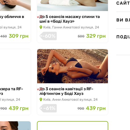
САЙ
Акція закінчилась
жу обличчя в
До 5 сеансів масажу спини та
ВИ В
шиї в «Боді Хауз»
ої вулиця, 24
Київ, Ганни Ахматової вулиця, 24
309 грн
-60%
329 грн
ПОД
450
500
Акція закінчилась
азера та RF-
До 3 сеансів кавітації з RF-
уз
ліфтингом у Боді Хауз
ї вулиця, 24
Київ, Анни Ахматової вулиця, 24
439 грн
-61%
439 грн
900
900