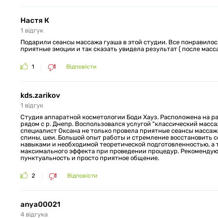
Настя К
1
відгук
Подарили сеансы массажа гуаша в этой студии. Все понравилос
приятные эмоции и так сказать увидела результат ( после масса
1
Відповісти
kds.zarikov
1
відгук
Студия аппаратной косметологии Боди Хауз. Расположена на р
рядом с р. Днепр. Воспользовался услугой "классический масс
специалист Оксана не только провела приятные сеансы массаж
спины, шеи. Большой опыт работы и стремление восстановить 
навыками и необходимой теоретической подготовленностью, а 
максимального эффекта при проведении процедур. Рекомендую 
пунктуальность и просто приятное общение.
2
Відповісти
anya00021
4
відгукa