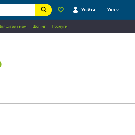
Увійти
Укр
Для дітей і мам
Шопінг
Послуги