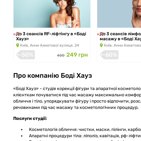
ція закінчилась
Акція закінчилась
До 3 сеансів RF-ліфтінгу в «Боді
До 3 сеансів лім
Хауз»
масажу в «Боді Ха
Київ, Анни Ахматової вулиця, 24
Київ, Анни Ахматово
-50%
249 грн
-60%
400
Про компанію
Боді Хауз
«Боді Хауз» - студія корекції фігури та апаратної косметоло
клієнткам почуватися під час масажу максимально комфор
обличчя і тіло, упорядкувати фігуру і просто відпочити, р
речовинами під час масажу та косметологічних процедур.
Послуги студії:
Косметологія обличчя: чистки, маски, пілінги, карб
Апаратні процедури тіла: ліполіз, кавітація, рф-ліфт