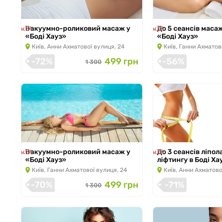
ція закінчилась
Акція закінчилась
Вакуумно-роликовий масаж у
До 5 сеансів маса
«Боді Хауз»
«Боді Хауз»
Київ, Анни Ахматової вулиця, 24
Київ, Ганни Ахматов
-72%
499 грн
-56%
1 300
ція закінчилась
Акція закінчилась
Вакуумно-роликовий масаж у
До 3 сеансів ліпол
«Боді Хауз»
ліфтингу в Боді Ха
Київ, Ганни Ахматової вулиця, 24
Київ, Анни Ахматово
-70%
499 грн
-71%
1 300