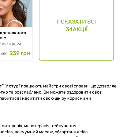
ПОКАЗАТИ ВСІ
34
АКЦІЇ
фодренажного
уз»
ї вулиця, 24
239 грн
450
гії. У студії працюють майстри своєї справи, що дозволяє
тно та розслаблено. Ви можете оздоровити своє
озслабитися і наситити свою шкіру корисними
окситерапія, мезотерапія, тейпування.
инг тіла, вакуумний масаж, обгортання тіла.