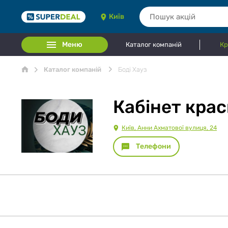
Київ
Меню
Каталог компаній
Кр
Каталог компаній
Боді Хауз
Кабінет крас
Київ, Анни Ахматової вулиця, 24
Телефони