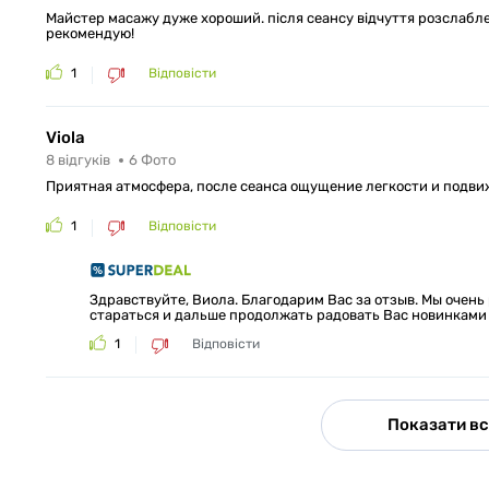
Майстер масажу дуже хороший. після сеансу відчуття розслабл
рекомендую!
1
Відповісти
Viola
8
відгуків
6
Фото
Приятная атмосфера, после сеанса ощущение легкости и подв
1
Відповісти
Здравствуйте, Виола. Благодарим Вас за отзыв. Мы очень
стараться и дальше продолжать радовать Вас новинками 
1
Відповісти
Показати вс