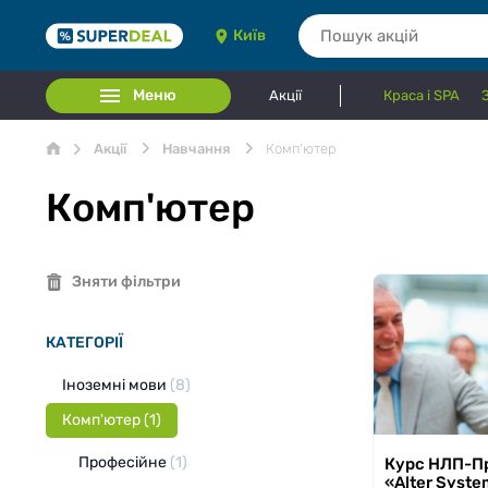
Київ
Меню
Акції
Краса і SPA
Акції
Навчання
Комп'ютер
Комп'ютер
Зняти фільтри
КАТЕГОРІЇ
Іноземні мови
(8)
Комп'ютер
(1)
Професійне
(1)
Курс НЛП-Пр
з 02.11.2022 по
«Alter Syst