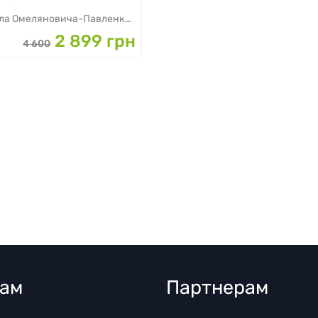
меляновича-Павленка вулиця, 18/20
2 899 грн
4 600
там
Партнерам