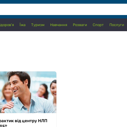
Здоров'я
Їжа
Туризм
Навчання
Розваги
Спорт
Послуги
актик від центру НЛП
 30.09.2026
ems»