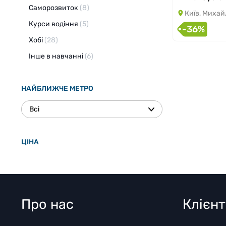
Саморозвиток
(8)
Київ, Михайла О
Курси водіння
(5)
-36%
Хобі
(28)
Інше в навчанні
(6)
НАЙБЛИЖЧЕ МЕТРО
Всі
ЦІНА
Про нас
Клієн