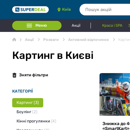
Київ
Меню
Акції
Краса і SPA
Акції
Розваги
Активний відпочинок
Карти
Картинг в Києві
Зняти фільтри
КАТЕГОРІЇ
Картинг
(3)
Боулінг
(2)
Кінні прогулянки
(4)
з 23.04.2026 по
Знижка до 4
«SmartKart»