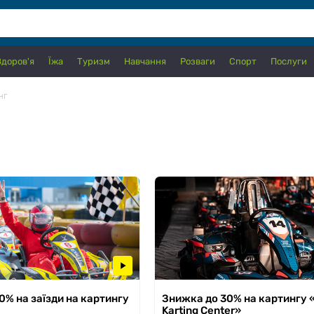
Здоров'я
Їжа
Туризм
Навчання
Розваги
Спорт
Послуги
нг
 31.10.2026
0% на заїзди на картингу
Знижка до 30% на картингу 
з 17.03.2026 по 30.09.2026
Karting Center»