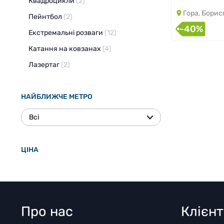
Квадроцикли
(2)
Гора, Борис
Пейнтбол
(2)
-40%
Екстремальні розваги
(12)
Катання на ковзанах
(4)
Лазертаг
(2)
НАЙБЛИЖЧЕ МЕТРО
Всі
ЦІНА
Про нас
Клієн