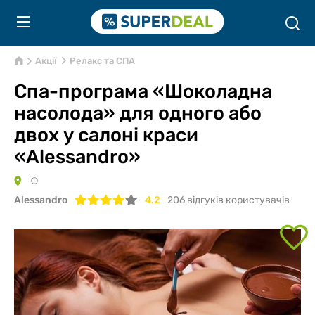
Акції
Релакс та СПА
Спа-програма «Шоколадна
насолода» для одного або
двох у салоні краси
«Alessandro»
Alessandro
4.2
206
відгуків користувачів