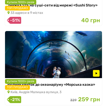
Купили 1000+ разів
Знижка 51% на суші-сети від мережі «Sushi Story»
ТОП ПРОДАЖУ
33 адреси в 9 містах
40 грн
-51%
Купили 1000+ разів
Вхідний квиток до океанаріуму «Морська казка»
ТОП ПРОДАЖУ
Київ, Андрія Малишка вулиця, 3
259 грн
-21%
329