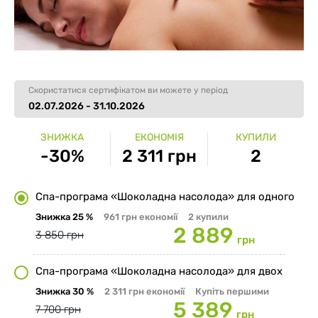
Скористатися сертифікатом ви можете у період
02.07.2026 - 31.10.2026
ЗНИЖКА
ЕКОНОМІЯ
КУПИЛИ
-30%
2 311 грн
2
Спа-програма «Шоколадна насолода» для одного
Знижка
25 %
961 грн
економії
2
купили
2 889
3 850 грн
грн
Спа-програма «Шоколадна насолода» для двох
Знижка
30 %
2 311 грн
економії
Купіть першими
5 389
7 700 грн
грн