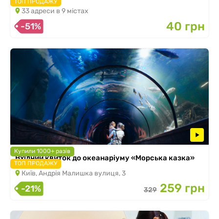
ТОП ПРОДАЖУ
33 адреси в 9 містах
40 грн
-51%
Купили 1000+ разів
Вхідний квиток до океанаріуму «Морська казка»
ТОП ПРОДАЖУ
Київ, Андрія Малишка вулиця, 3
259 грн
-21%
329