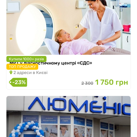
Купили 1000+ разів
МРТ у діагностичному центрі «СДС»
ТОП ПРОДАЖУ
2 адреси в Києві
1 750 грн
-23%
2 300