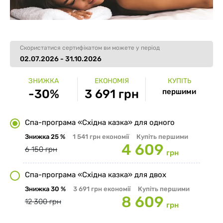
Скористатися сертифікатом ви можете у період
02.07.2026 - 31.10.2026
ЗНИЖКА
ЕКОНОМІЯ
КУПІТЬ
-30%
3 691 грн
першими
Спа-програма «Східна казка» для одного
Знижка
25 %
1 541 грн
економії
Купіть першими
4 609
6 150 грн
грн
Спа-програма «Східна казка» для двох
Знижка
30 %
3 691 грн
економії
Купіть першими
8 609
12 300 грн
грн