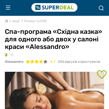
Акції
Релакс та СПА
Спа-програма «Східна казка»
для одного або двох у салоні
краси «Alessandro»
Alessandro
4.2
206
відгуків користувачів