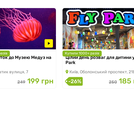
азів
Купили 1000+ разів
иток до Музею Медуз на
Цілий день розваг для дитини у
о 31.08.2026
з 01.01.2025 по 30.09.2026
Park
атик вулиця, 7
Київ, Оболонський проспект, 21
199 грн
185 
-26%
249
250