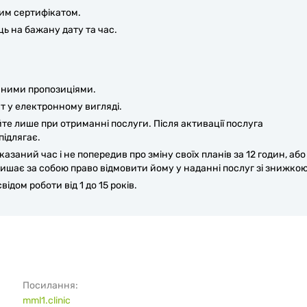
им сертифікатом.
ць на бажану дату та час.
йними пропозиціями.
 у електронному вигляді.
те лише при отриманні послуги. Після активації послуга
ідлягає.
казаний час і не попередив про зміну своїх планів за 12 годин, або
алишає за собою право відмовити йому у наданні послуг зі знижкою
дом роботи від 1 до 15 років.
Посилання:
mml1.clinic