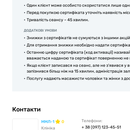
Один клієнт може особисто скористатися лише одн
Перед покупкою сертифіката уточніть наявність міс
Тривалість сеансу – 45 хвилин.
ДОДАТКОВІ УМОВИ
Знижки з сертифікатів не сумуються з іншими акці
Для отримання знижки необхідно надати сертифікат
Останню цифру сертифіката (код активації) називай
вважається наданою та сертифікат поверненню не п
Якщо клієнт записався на сеанс, але не з'явився у в
запізнився більш ніж на 15 хвилин, адміністрація з
Послугу надають масажисти чоловіки та жінки з досві
Контакти
Телефони:
ММЛ-1
0
+ 38 (097) 123-45-51
Клініка