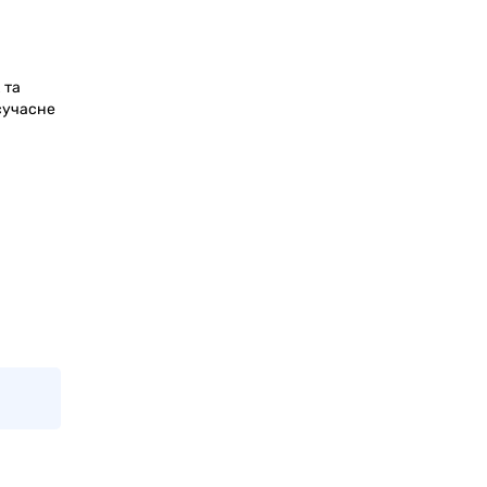
 та
 сучасне