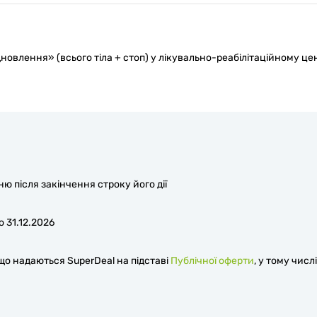
дновлення» (всього тіла + стоп) у лікувально-реабілітаційному це
 після закінчення строку його дії
 31.12.2026
 що надаються SuperDeal на підставі
Публічної оферти
, у тому числі