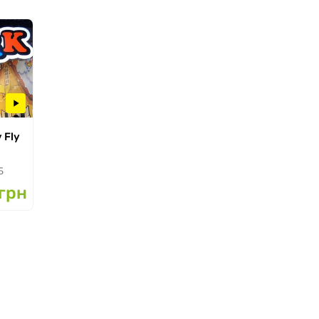
 Fly
Б
грн