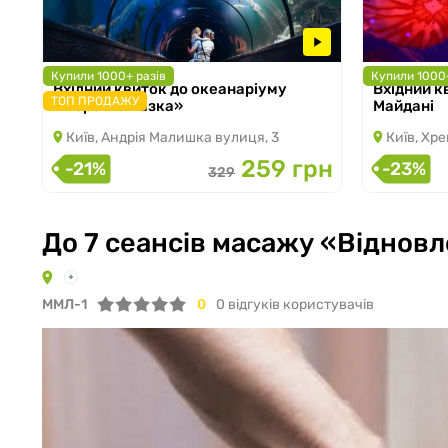
Купили 1000+ разів
Купили 1000+
Вхідний квиток до океанаріуму
Вхідний к
з 05.03.2026 по 31.08.2026
з 07.03.2026
ТОП ПРОДАЖУ
«Морська казка»
Майдані
Київ, Андрія Малишка вулиця, 3
Київ, Хре
259 грн
-21%
-23%
329
До 7 сеансів масажу «Відновл
ММЛ-1
0
0
відгуків користувачів