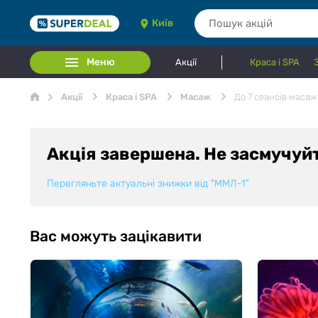
Київ
Меню
Акції
Краса і SPA
Акції
Краса і SPA
Масаж
До 7 сеансів масаж
Акція завершена. Не засмучуй
Перегляньте актуальні знижки від
"ММЛ-1"
Вас можуть зацікавити