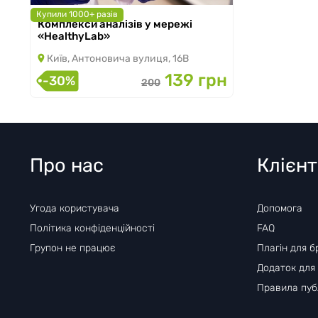
Купили 1000+ разів
Комплекси аналізів у мережі
з 22.11.2024 по 31.08.2026
«HealthyLab»
Київ, Антоновича вулиця, 16В
139 грн
-30%
200
Про нас
Клієн
Угода користувача
Допомога
Політика конфіденційності
FAQ
Групон не працює
Плагін для б
Додаток для
Правила публ