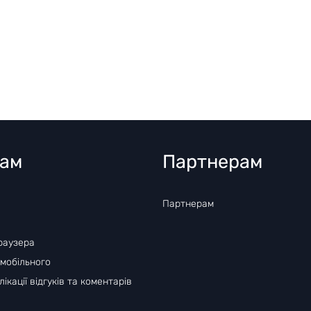
там
Партнерам
Партнерам
раузера
 мобільного
ікації відгуків та коментарів