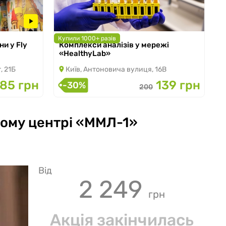
Купили 1000+ разів
ни у Fly
Комплекси аналізів у мережі
з 22.11.2024 по 31.08.2026
«HealthyLab»
, 21Б
Київ, Антоновича вулиця, 16В
185 грн
139 грн
-30%
200
ному центрі «ММЛ-1»
Від
2 249
грн
Акція закінчилась