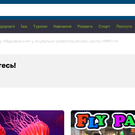
Здоров'я
Їжа
Туризм
Навчання
Розваги
Спорт
Послуги
у «Відновлення» у лікувально-реабілітаційному центрі «ММЛ-1»
тесь!