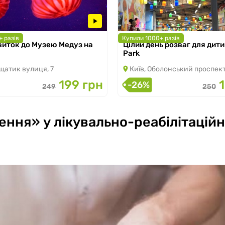
 разів
Купили 1000+ разів
виток до Музею Медуз на
Цілий день розваг для дити
 по 31.08.2026
з 01.01.2025 по 30.09.2026
Park
щатик вулиця, 7
Київ, Оболонський проспект
199 грн
-26%
249
250
ення» у лікувально-реабілітацій