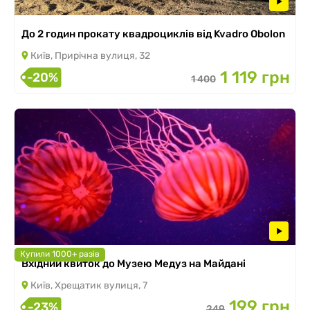
До 2 годин прокату квадроциклів від Kvadro Obolon
Київ, Прирічна вулиця, 32
1 119 грн
-20%
1 400
Купили 1000+ разів
Вхідний квиток до Музею Медуз на Майдані
Київ, Хрещатик вулиця, 7
199 грн
-23%
249