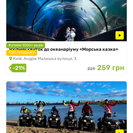
Купили 1000+ разів
Вхідний квиток до океанаріуму «Морська казка»
ТОП ПРОДАЖУ
Київ, Андрія Малишка вулиця, 3
259 грн
-21%
329