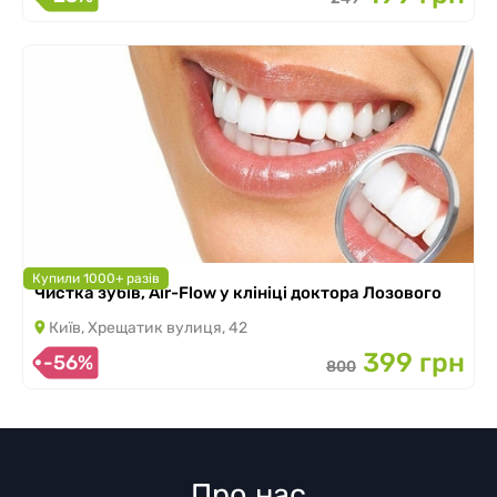
Купили 1000+ разів
Чистка зубів, Air-Flow у клініці доктора Лозового
Київ, Хрещатик вулиця, 42
399 грн
-56%
800
Про нас