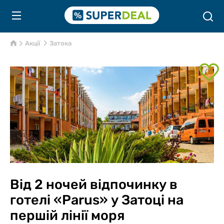
Акції
Затока
Від 2 ночей відпочинку в
готелі «Parus» у Затоці на
першій лінії моря