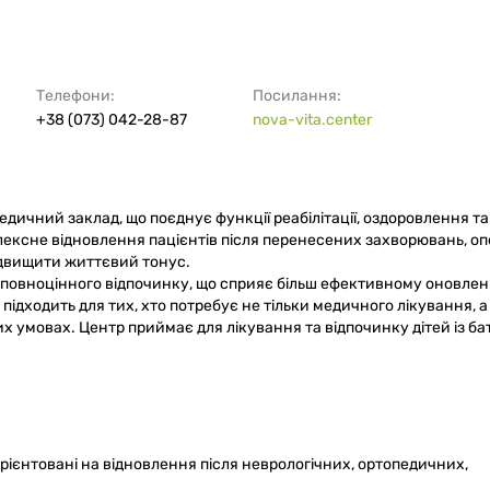
Телефони:
Посилання:
+38 (073) 042-28-87
nova-vita.center
едичний заклад, що поєднує функції реабілітації, оздоровлення та
ексне відновлення пацієнтів після перенесених захворювань, оп
ідвищити життєвий тонус.
 повноцінного відпочинку, що сприяє більш ефективному оновле
підходить для тих, хто потребує не тільки медичного лікування, а
х умовах. Центр приймає для лікування та відпочинку дітей із б
 орієнтовані на відновлення після неврологічних, ортопедичних,