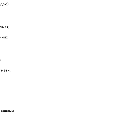
одою),
імат,
айних
,
 мети.
и іншими