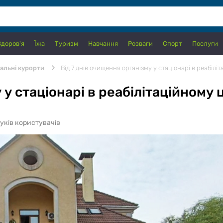
Здоров'я
Їжа
Туризм
Навчання
Розваги
Спорт
Послуги
вальні курорти
Від 7 днів очищення організму у стаціонарі в реабілі
 у стаціонарі в реабілітаційному 
гуків користувачів