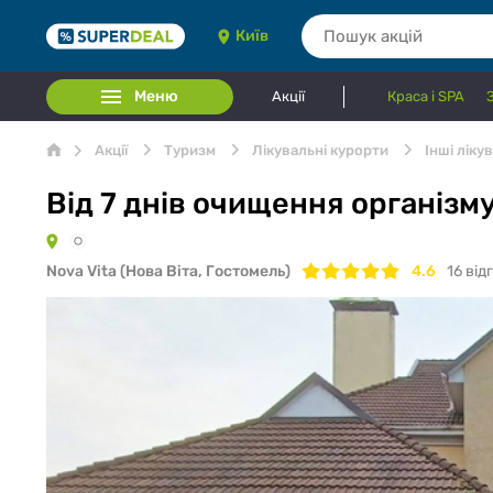
Київ
Меню
Акції
Краса і SPA
Акції
Туризм
Лікувальні курорти
Інші ліку
Від 7 днів очищення організму
Nova Vita (Нова Віта, Гостомель)
4.6
16
від