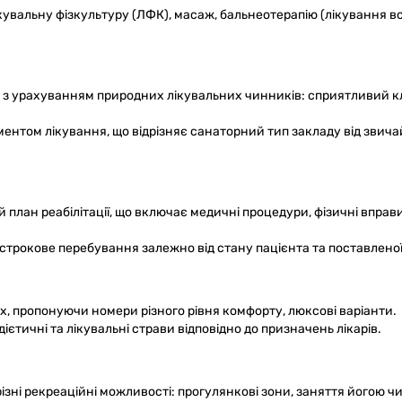
лікувальну фізкультуру (ЛФК), масаж, бальнеотерапію (лікування в
 з урахуванням природних лікувальних чинників: сприятливий кл
нтом лікування, що відрізняє санаторний тип закладу від звич
план реабілітації, що включає медичні процедури, фізичні вправи
строкове перебування залежно від стану пацієнта та поставленої
 пропонуючи номери різного рівня комфорту, люксові варіанти.
єтичні та лікувальні страви відповідно до призначень лікарів.
зні рекреаційні можливості: прогулянкові зони, заняття йогою ч