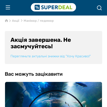
Акції
Манікюр / педикюр
Акція завершена. Не
засмучуйтесь!
Перегляньте актуальні знижки від
"Хочу Красиво!"
Вас можуть зацікавити