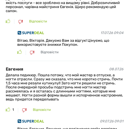
якість послуги - все зроблено на вищому рівні. Доброзичливий
персонал, чарівна майстриня Євгенія. Щиро рекомендую цей
салон.
Відповісти
17.07.26 09:04
Вітаю, Вікторія. Дякуємо Вам за відгук! Цінуємо, що
використовуєте знижки Покупон.
Відповісти
Евгения
08.07.26
Делала педикюр. Пошла потому, что мой мастер в отпуске, а
ногти отрасли. Сразу же сказала, что мне коротко стричь. Почти
1,5 часа мне резали кутикулу!! Зато ногти решили не стричь.
После очередной просьбы подстричь мне ногти мастер
рассмеялась и я осталась с длинными ногтями, которые мне
мешают. Ногти разной формы вышли и испорченное настроение,
ведь придется переделывать
1
Відповісти
09.07.26 09:01
Вітаю, Евгения. Дякуємо, що поділилися своїм досвідом.