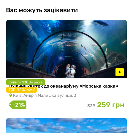
Вас можуть зацікавити
Купили 1000+ разів
Вхідний квиток до океанаріуму «Морська казка»
ТОП ПРОДАЖУ
Київ, Андрія Малишка вулиця, 3
259 грн
-21%
329