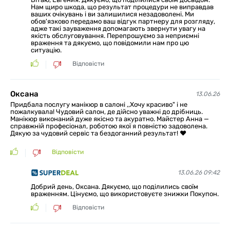
Нам щиро шкода, що результат процедури не виправдав
ваших очікувань і ви залишилися незадоволені. Ми
обов'язково передамо ваш відгук партнеру для розгляду,
адже такі зауваження допомагають звернути увагу на
якість обслуговування. Перепрошуємо за неприємні
враження та дякуємо, що повідомили нам про цю
ситуацію.
Відповісти
Оксана
13.06.26
Придбала послугу манікюр в салоні ,,Хочу красиво" і не
пожалкувала! ​Чудовий салон, де дійсно уважні до дрібниць.
Манікюр виконаний дуже якісно та акуратно. Майстер Анна —
справжній професіонал, роботою якої я повністю задоволена.
Дякую за чудовий сервіс та бездоганний результат! ❤️
Відповісти
13.06.26 09:42
Добрий день, Оксана. Дякуємо, що поділились своїм
враженням. Цінуємо, що використовуєте знижки Покупон.
Відповісти