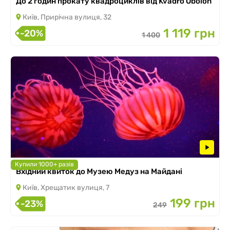
До 2 годин прокату квадроциклів від Kvadro Obolon
Київ, Прирічна вулиця, 32
1 119 грн
-20%
1 400
Купили 1000+ разів
Вхідний квиток до Музею Медуз на Майдані
Київ, Хрещатик вулиця, 7
199 грн
-23%
249