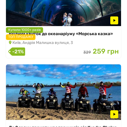
Купили 1000+ разів
Вхідний квиток до океанаріуму «Морська казка»
ТОП ПРОДАЖУ
Київ, Андрія Малишка вулиця, 3
259 грн
-21%
329