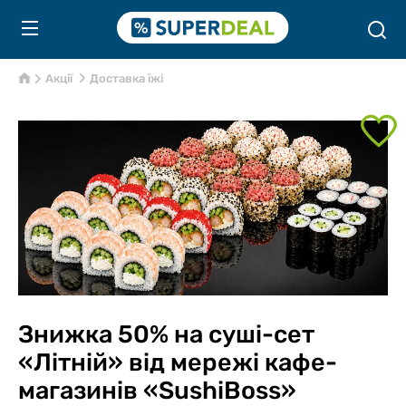
Акції
Доставка їжі
Знижка 50% на суші-сет
«Літній» від мережі кафе-
магазинів «SushiBoss»