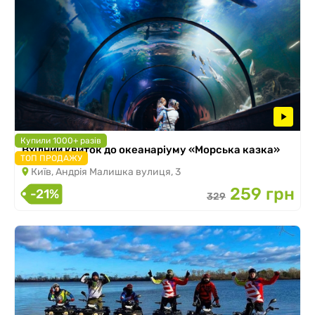
Купили 1000+ разів
Вхідний квиток до океанаріуму «Морська казка»
ТОП ПРОДАЖУ
Київ, Андрія Малишка вулиця, 3
259 грн
-21%
329