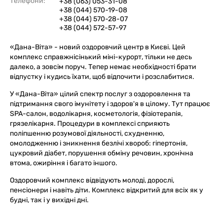
Телефони:
+38 (063) 053-31-08
+38 (044) 570-19-08
+38 (044) 570-28-07
+38 (044) 572-57-97
«Дана-Віта» - новий оздоровчий центр в Києві. Цей
комплекс справжнісінький міні-курорт, тільки не десь
далеко, а зовсім поруч. Тепер немає необхідності брати
відпустку і кудись їхати, щоб відпочити і розслабитися.
У «Дана-Віта» цілий спектр послуг з оздоровлення та
підтримання свого імунітету і здоров'я в цілому. Тут працює
SPA-салон, водолікарня, косметологія, фізіотерапія,
грязелікарня. Процедури в комплексі сприяють
поліпшенню розумової діяльності, схудненню,
омолодженню і зникнення безлічі хвороб: гіпертонія,
цукровий діабет, порушення обміну речовин, хронічна
втома, ожиріння і багато іншого.
Оздоровчий комплекс відвідують молоді, дорослі,
пенсіонери і навіть діти. Комплекс відкритий для всіх як у
будні, так і у вихідні дні.