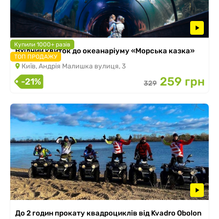
Купили 1000+ разів
Вхідний квиток до океанаріуму «Морська казка»
ТОП ПРОДАЖУ
Київ, Андрія Малишка вулиця, 3
259 грн
-21%
329
До 2 годин прокату квадроциклів від Kvadro Obolon