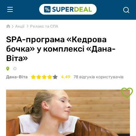
Акції
Релакс та СПА
SPA-програма «Кедрова
бочка» у комплексі «Дана-
Віта»
Дана-Віта
4.49
78
відгуків користувачів