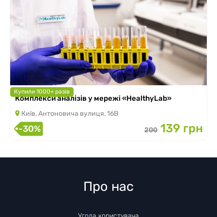
Купили 1000+ разів
Комплекси аналізів у мережі «HealthyLab»
Київ, Антоновича вулиця, 16В
139 грн
-30%
200
Про нас
Угода користувача