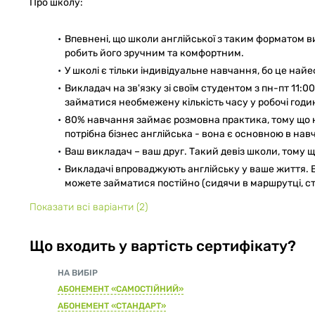
Про школу:
Впевнені, що школи англійської з таким форматом в
робить його зручним та комфортним.
У школі є тільки індивідуальне навчання, бо це най
Викладач на зв'язку зі своїм студентом з пн-пт 11:0
займатися необмежену кількість часу у робочі годи
80% навчання займає розмовна практика, тому що на
потрібна бізнес англійська - вона є основною в нав
Ваш викладач – ваш друг. Такий девіз школи, тому щ
Викладачі впроваджують англійську у ваше життя. Ва
можете займатися постійно (сидячи в маршрутці, стоя
Показати всі варіанти
(2)
Що входить у вартість сертифікату?
НА ВИБІР
АБОНЕМЕНТ «САМОСТІЙНИЙ»
АБОНЕМЕНТ «СТАНДАРТ»