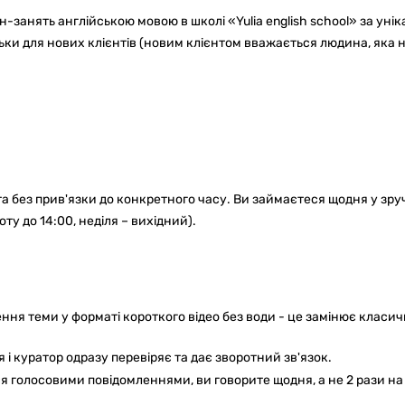
-занять англійською мовою в школі «Yulia english school» за уні
ьки для нових клієнтів (новим клієнтом вважається людина, яка 
 та без прив'язки до конкретного часу. Ви займаєтеся щодня у зр
оту до 14:00, неділя – вихідний).
ення теми у форматі короткого відео без води - це замінює класи
 і куратор одразу перевіряє та дає зворотний зв'язок.
я голосовими повідомленнями, ви говорите щодня, а не 2 рази на