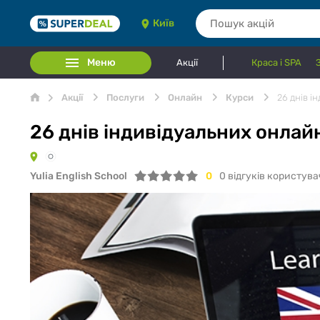
Київ
Меню
Акції
Краса і SPA
Акції
Послуги
Онлайн
Курси
26 днів і
26 днів індивідуальних онлайн
Yulia English School
0
0
відгуків користува