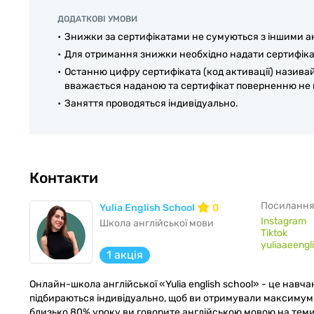
ДОДАТКОВІ УМОВИ
Знижки за сертифікатами не сумуються з іншими а
Для отримання знижки необхідно надати сертифікат
Останню цифру сертифіката (код активації) називай
вважається наданою та сертифікат поверненню не п
Заняття проводяться індивідуально.
Контакти
Посилання
Yulia English School
0
Instagram
Школа англійської мови
Tiktok
yuliaaeengl
1 акція
Онлайн-школа англійської «Yulia english school» - це навча
підбираються індивідуально, щоб ви отримували максимум к
близько 80% уроку ви говорите англійською мовою на теми,