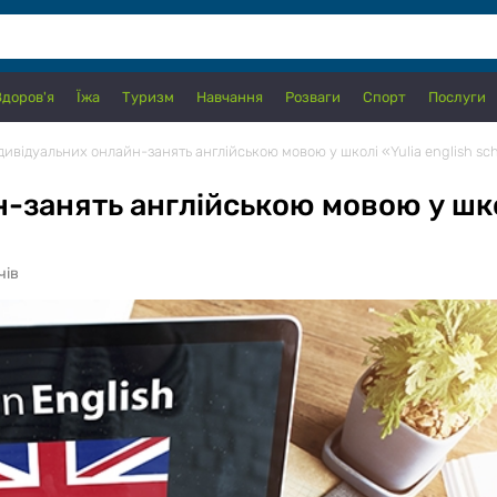
Здоров'я
Їжа
Туризм
Навчання
Розваги
Спорт
Послуги
ндивідуальних онлайн-занять англійською мовою у школі «Yulia english sc
-занять англійською мовою у школ
чів