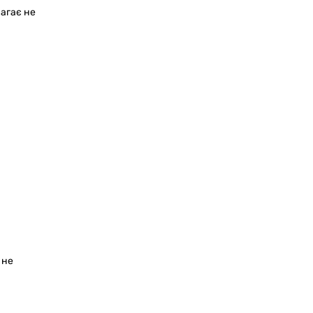
магає не
 не