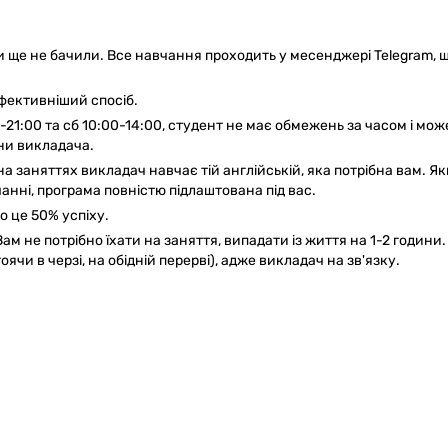
и ще не бачили. Все навчання проходить у месенджері Telegram, 
ефективніший спосіб.
0-21:00 та сб 10:00-14:00, студент не має обмежень за часом і мож
ни викладача.
 заняттях викладач навчає тій англійській, яка потрібна вам. Я
чанні, програма повністю підлаштована під вас.
о це 50% успіху.
м не потрібно їхати на заняття, випадати із життя на 1-2 години.
чи в черзі, на обідній перерві), адже викладач на зв'язку.