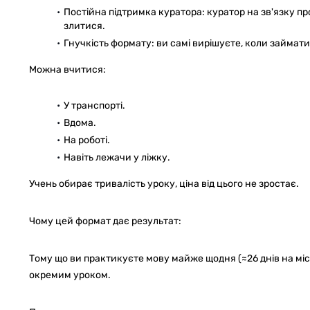
Постійна підтримка куратора: куратор на зв'язку п
злитися.
Гнучкість формату: ви самі вирішуєте, коли займатис
Можна вчитися:
У транспорті.
Вдома.
На роботі.
Навіть лежачи у ліжку.
Учень обирає тривалість уроку, ціна від цього не зростає.
Чому цей формат дає результат:
Тому що ви практикуєте мову майже щодня (≈26 днів на місяц
окремим уроком.