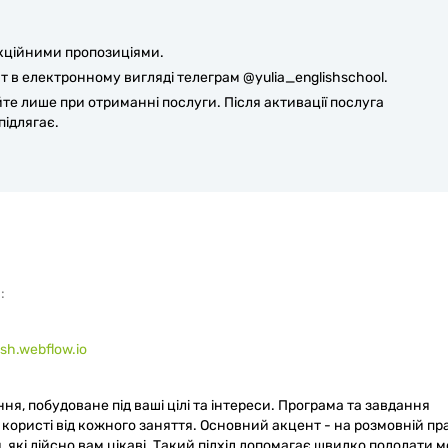
кційними пропозиціями.
 в електронному вигляді телеграм @yulia_englishschool.
те лише при отриманні послуги. Після активації послуга
ідлягає.
:
ish.webflow.io
ння, побудоване під ваші цілі та інтереси. Програма та завдання
ористі від кожного заняття. Основний акцент - на розмовній пра
 які дійсно вам цікаві. Такий підхід допомагає швидко подолати 