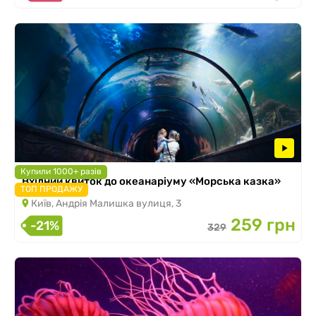
Купили 1000+ разів
Вхідний квиток до океанаріуму «Морська казка»
ТОП ПРОДАЖУ
Київ, Андрія Малишка вулиця, 3
259 грн
-21%
329