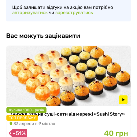
Щоб залишати відгуки на акцію вам потрібно
авторизуватись
чи
зареєструватись
Вас можуть зацікавити
Купили 1000+ разів
Знижка 51% на суші-сети від мережі «Sushi Story»
ТОП ПРОДАЖУ
33 адреси в 9 містах
40 грн
-51%