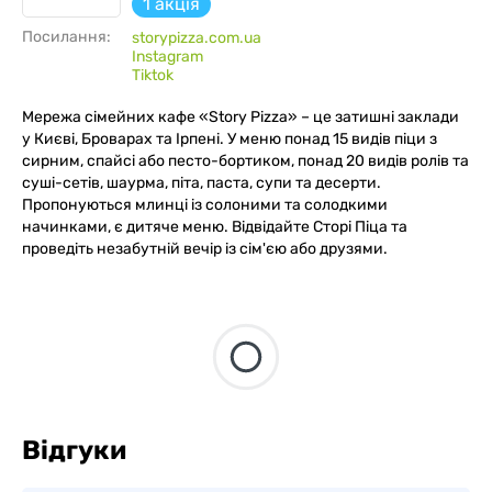
1 акція
Посилання:
storypizza.com.ua
Instagram
Tiktok
Мережа сімейних кафе «Story Pizza» – це затишні заклади
у Києві, Броварах та Ірпені. У меню понад 15 видів піци з
сирним, спайсі або песто-бортиком, понад 20 видів ролів та
суші-сетів, шаурма, піта, паста, супи та десерти.
Пропонуються млинці із солоними та солодкими
начинками, є дитяче меню. Відвідайте Сторі Піца та
проведіть незабутній вечір із сім'єю або друзями.
Відгуки