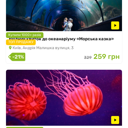
Купили 1000+ разів
Вхідний квиток до океанаріуму «Морська казка»
ТОП ПРОДАЖУ
Київ, Андрія Малишка вулиця, 3
259 грн
-21%
329