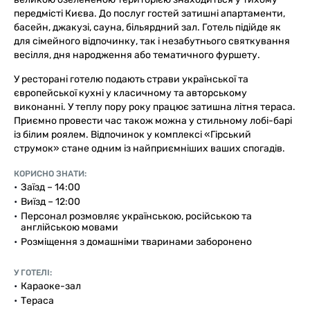
передмісті Києва. До послуг гостей затишні апартаменти,
басейн, джакузі, сауна, більярдний зал. Готель підійде як
для сімейного відпочинку, так і незабутнього святкування
весілля, дня народження або тематичного фуршету.
У ресторані готелю подають страви української та
європейської кухні у класичному та авторському
виконанні. У теплу пору року працює затишна літня тераса.
Приємно провести час також можна у стильному лобі-барі
із білим роялем. Відпочинок у комплексі «Гірський
струмок» стане одним із найприємніших ваших спогадів.
КОРИСНО ЗНАТИ:
Заїзд – 14:00
Виїзд – 12:00
Персонал розмовляє українською, російською та
англійською мовами
Розміщення з домашніми тваринами заборонено
У ГОТЕЛІ:
Караоке-зал
Тераса