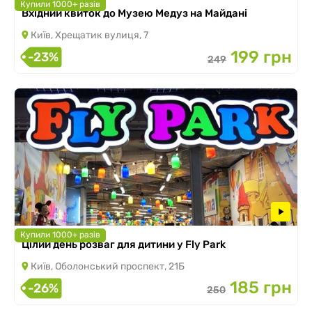
Купили 1000+ разів
Вхідний квиток до Музею Медуз на Майдані
Київ, Хрещатик вулиця, 7
199 грн
-23%
249
Купили 1000+ разів
Цілий день розваг для дитини у Fly Park
Київ, Оболонський проспект, 21Б
185 грн
-26%
250