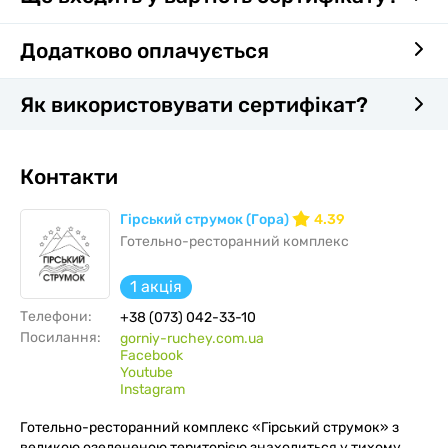
Додатково оплачується
Як використовувати сертифікат?
Контакти
Гірський струмок (Гора)
4.39
Готельно-ресторанний комплекс
1 акція
Телефони:
+38 (073) 042-33-10
Посилання:
gorniy-ruchey.com.ua
Facebook
Youtube
Instagram
Готельно-ресторанний комплекс «Гірський струмок» з
великою озелененою територією знаходиться у тихому