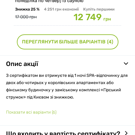
понеділка по четвер) із сауною
Знижка
25 %
4 251 грн
економії
Купіть першими
12 749
17 000 грн
грн
ПЕРЕГЛЯНУТИ БІЛЬШЕ ВАРІАНТІВ
(4)
Опис акції
З сертифікатом ви отримуєте від 1 ночі SPA-відпочинку для
двох або чотирьох у королівських апартаментах або
фінському будиночку у заміському комплексі «Гірський
струмок» під Києвом зі знижкою.
Показати всі варіанти
(6)
Що входить у вартість сертифікату?