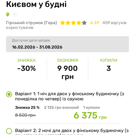
Києвом у будні
Гірський струмок (Гора)
4.39
459
відгуків
користувачів
Доступні дати заїздів:
16.02.2026 - 31.08.2026
ЗНИЖКА
ЕКОНОМІЯ
КУПИЛИ
-30%
9 900
3
грн
Варіант 1: 1 ніч для двох у фінському будиночку (з
понеділка по четвер) із сауною
Знижка
25 %
2 125 грн
економії
1
купили
6 375
8 500 грн
грн
Варіант 2: 2 ночі для двох у фінському будиночку (з