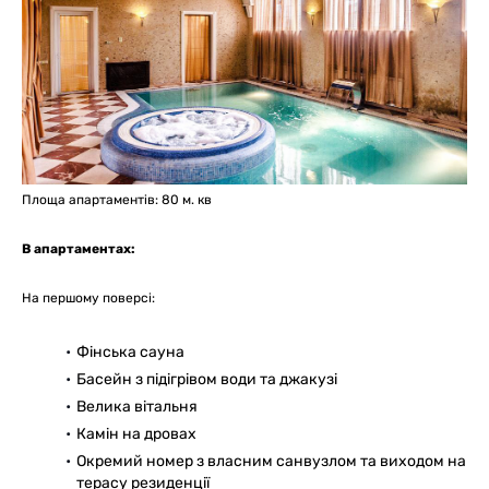
Площа апартаментів: 80 м. кв
В апартаментах:
На першому поверсі:
Фінська сауна
Басейн з підігрівом води та джакузі
Велика вітальня
Камін на дровах
Окремий номер з власним санвузлом та виходом на
терасу резиденції