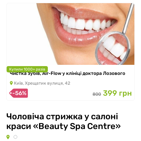
Купили 1000+ разів
Чистка зубів, Air-Flow у клініці доктора Лозового
Київ, Хрещатик вулиця, 42
399 грн
-56%
800
Чоловіча стрижка у салоні
краси «Beauty Spa Centre»