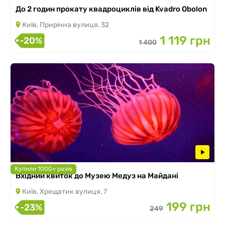
До 2 годин прокату квадроциклів від Kvadro Obolon
Київ, Прирічна вулиця, 32
1 119 грн
-20%
1 400
Купили 1000+ разів
Вхідний квиток до Музею Медуз на Майдані
Київ, Хрещатик вулиця, 7
199 грн
-23%
249