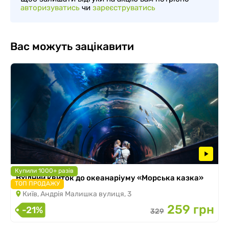
авторизуватись
чи
зареєструватись
Вас можуть зацікавити
Купили 1000+ разів
Вхідний квиток до океанаріуму «Морська казка»
ТОП ПРОДАЖУ
Київ, Андрія Малишка вулиця, 3
259 грн
-21%
329