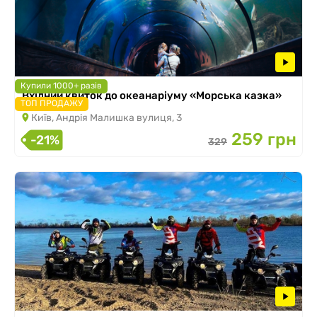
Купили 1000+ разів
Вхідний квиток до океанаріуму «Морська казка»
ТОП ПРОДАЖУ
Київ, Андрія Малишка вулиця, 3
259 грн
-21%
329