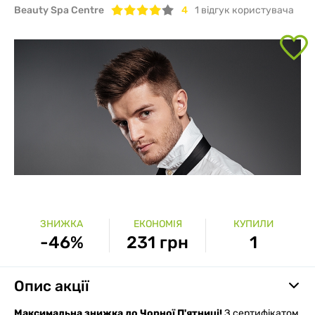
Beauty Spa Centre
4
1
вiдгук користувача
ЗНИЖКА
ЕКОНОМІЯ
КУПИЛИ
-46%
231 грн
1
Опис акції
Максимальна знижка до Чорної П'ятниці!
З сертифікатом