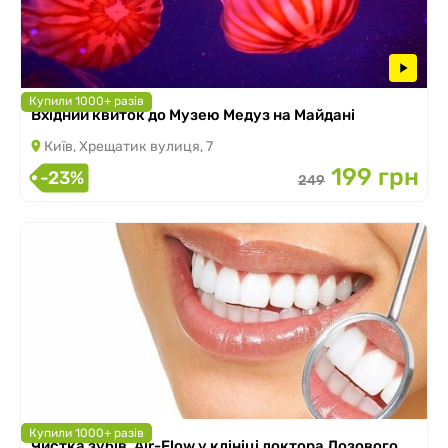
Купили 1000+ разів
Вхідний квиток до Музею Медуз на Майдані
Київ, Хрещатик вулиця, 7
199 грн
-23%
249
Купили 1000+ разів
Чистка зубів, Air-Flow у клініці доктора Лозового