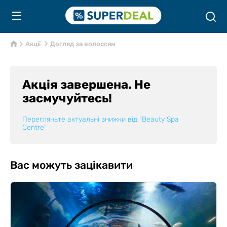
Акції
Догляд за волоссям
Акція завершена. Не
засмучуйтесь!
Перегляньте актуальні знижки від
"Beauty Spa
Centre"
Вас можуть зацікавити