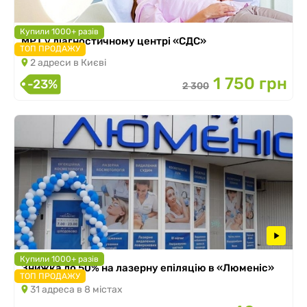
Купили 1000+ разів
МРТ у діагностичному центрі «СДС»
ТОП ПРОДАЖУ
2 адреси в Києві
1 750 грн
-23%
2 300
Купили 1000+ разів
Знижка до 50% на лазерну епіляцію в «Люменіс»
ТОП ПРОДАЖУ
31 адреса в 8 містах