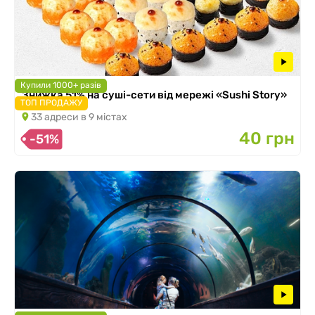
Купили 1000+ разів
Знижка 51% на суші-сети від мережі «Sushi Story»
ТОП ПРОДАЖУ
33 адреси в 9 містах
40 грн
-51%