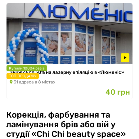
Купили 1000+ разів
Знижка до 50% на лазерну епіляцію в «Люменіс»
ТОП ПРОДАЖУ
31 адреса в 8 містах
40 грн
Корекція, фарбування та
ламінування брів або вій у
студії «Chi Chi beauty space»