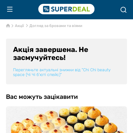
Акції
Догляд за бровами та віями
Акція завершена. Не
засмучуйтесь!
Перегляньте актуальні знижки від
"Chi Chi beauty
space (Чі Чі б'юті спейс)"
Вас можуть зацікавити