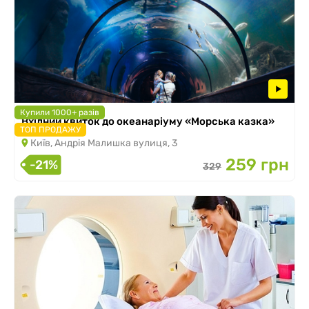
Купили 1000+ разів
Вхідний квиток до океанаріуму «Морська казка»
ТОП ПРОДАЖУ
Київ, Андрія Малишка вулиця, 3
259 грн
-21%
329