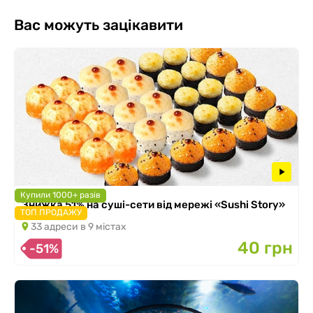
Вас можуть зацікавити
Купили 1000+ разів
Знижка 51% на суші-сети від мережі «Sushi Story»
ТОП ПРОДАЖУ
33 адреси в 9 містах
40 грн
-51%