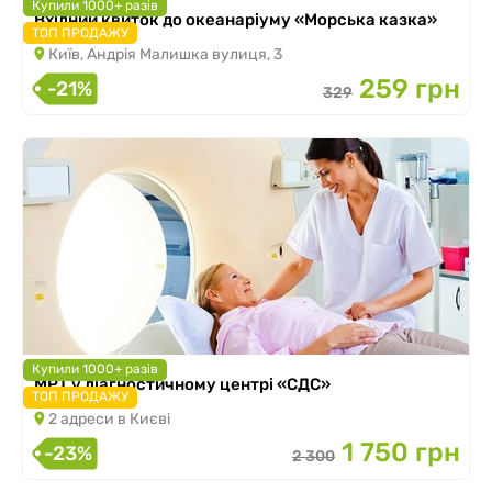
Купили 1000+ разів
Вхідний квиток до океанаріуму «Морська казка»
ТОП ПРОДАЖУ
Київ, Андрія Малишка вулиця, 3
259 грн
-21%
329
Купили 1000+ разів
МРТ у діагностичному центрі «СДС»
ТОП ПРОДАЖУ
2 адреси в Києві
1 750 грн
-23%
2 300