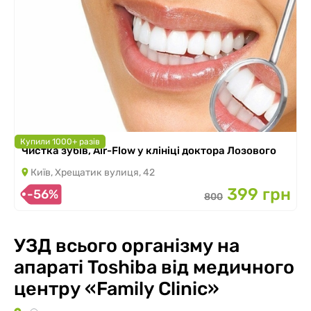
Купили 1000+ разів
Чистка зубів, Air-Flow у клініці доктора Лозового
Київ, Хрещатик вулиця, 42
399 грн
-56%
800
УЗД всього організму на
апараті Toshiba від медичного
центру «Family Clinic»