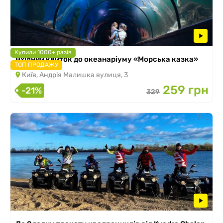
Купили 1000+ разів
Вхідний квиток до океанаріуму «Морська казка»
ТОП ПРОДАЖУ
Київ, Андрія Малишка вулиця, 3
259 грн
-21%
329