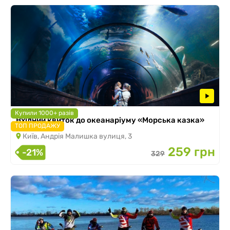
Купили 1000+ разів
Вхідний квиток до океанаріуму «Морська казка»
ТОП ПРОДАЖУ
Київ, Андрія Малишка вулиця, 3
259 грн
-21%
329