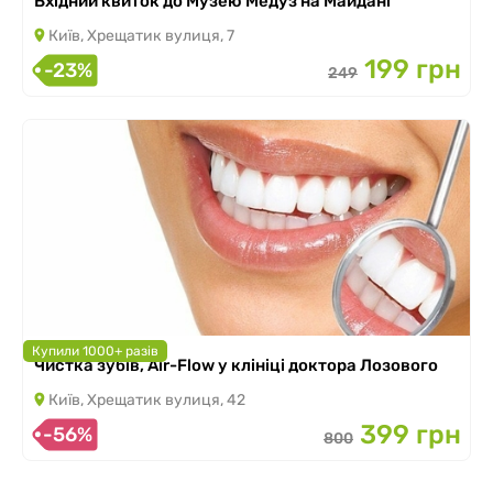
Вхідний квиток до Музею Медуз на Майдані
Київ, Хрещатик вулиця, 7
199 грн
-23%
249
Купили 1000+ разів
Чистка зубів, Air-Flow у клініці доктора Лозового
Київ, Хрещатик вулиця, 42
399 грн
-56%
800