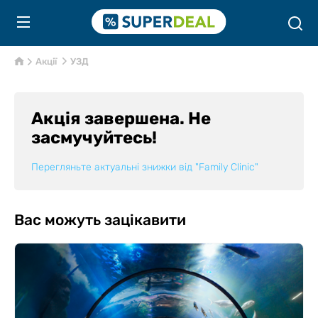
Акції
УЗД
Акція завершена. Не
засмучуйтесь!
Перегляньте актуальні знижки від
"Family Clinic"
Вас можуть зацікавити