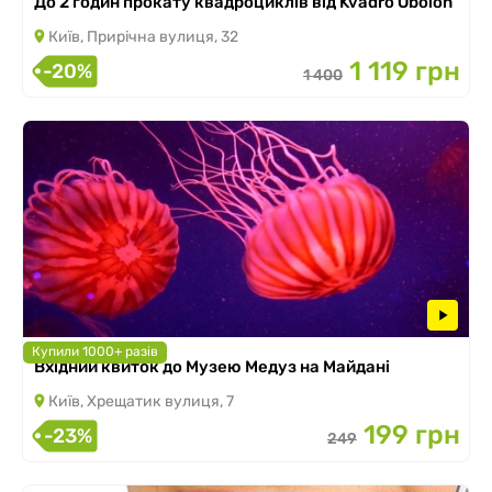
До 2 годин прокату квадроциклів від Kvadro Obolon
Київ, Прирічна вулиця, 32
1 119 грн
-20%
1 400
Купили 1000+ разів
Вхідний квиток до Музею Медуз на Майдані
Київ, Хрещатик вулиця, 7
199 грн
-23%
249